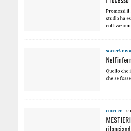
Promossi il 
studio ha es
coltivazion
SOCIETÀ E PO
Nell’infer
Quello che 
che se fosse
CULTURE
16
MESTIERI 
rilanciando