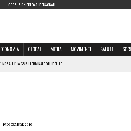
GDPR -RICHIEDI DATI PERSONALI
ECONOMIA
GLOBAL
MEDIA
MOVIMENTI
SALUTE
SOCI
 MORALE E LA CRISI TERMINALE DELLE ÉLITE
’EURO ALLA FINE DEL SUO CICLO
RA SUL WEB
IE DI CONDENSA” NEL 2026 È UNA MENZOGNA
19 DICEMBRE 2010