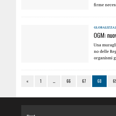
firme neces
GLOBALIZZA
OGM: nuov
Una muraglia
no delle Reg
organismi 
«
1
…
66
67
68
6