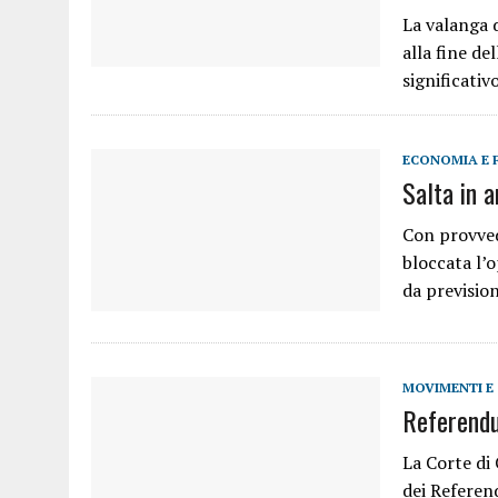
La valanga d
alla fine d
significati
ECONOMIA E 
Salta in 
Con provved
bloccata l
da previsio
MOVIMENTI E
Referendu
La Corte di
dei Referen