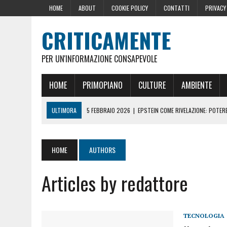
HOME
ABOUT
COOKIE POLICY
CONTATTI
PRIVACY
CRITICAMENTE
PER UN'INFORMAZIONE CONSAPEVOLE
HOME
PRIMOPIANO
CULTURE
AMBIENTE
ULTIMORA
5 FEBBRAIO 2026
|
EPSTEIN COME RIVELAZIONE: POTERE,
10 DICEMBRE 2024
|
IL GOLPE ROMENO
16 OTTOBRE 2024
|
LA GERMANIA PENSA ALLA FINE DELL’AUSTERITÀ: L
HOME
AUTHORS
29 AGOSTO 2024
|
LE PRESSIONI DELLA CASA BIANCA PER LA CENSU
Articles by redattore
22 GIUGNO 2026
|
SOPRA LE NOSTRE TESTE: PERCHÉ CHIAMARLE “SC
TECNOLOGIA