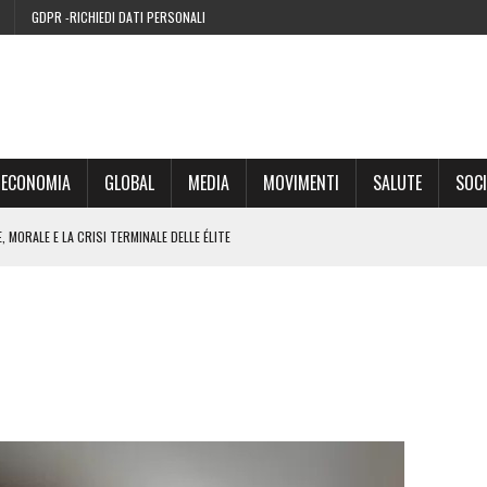
GDPR -RICHIEDI DATI PERSONALI
ECONOMIA
GLOBAL
MEDIA
MOVIMENTI
SALUTE
SOCI
 MORALE E LA CRISI TERMINALE DELLE ÉLITE
’EURO ALLA FINE DEL SUO CICLO
RA SUL WEB
IE DI CONDENSA” NEL 2026 È UNA MENZOGNA