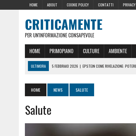
HOME
ABOUT
COOKIE POLICY
CONTATTI
PRIVACY
CRITICAMENTE
PER UN'INFORMAZIONE CONSAPEVOLE
HOME
PRIMOPIANO
CULTURE
AMBIENTE
ULTIMORA
5 FEBBRAIO 2026
|
EPSTEIN COME RIVELAZIONE: POTERE,
10 DICEMBRE 2024
|
IL GOLPE ROMENO
16 OTTOBRE 2024
|
LA GERMANIA PENSA ALLA FINE DELL’AUSTERITÀ: L
HOME
NEWS
SALUTE
29 AGOSTO 2024
|
LE PRESSIONI DELLA CASA BIANCA PER LA CENSU
Salute
22 GIUGNO 2026
|
SOPRA LE NOSTRE TESTE: PERCHÉ CHIAMARLE “SC