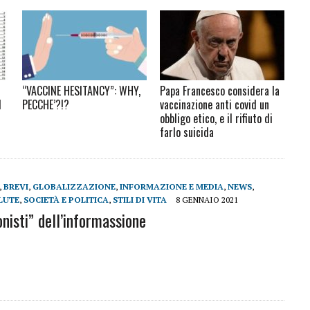
“VACCINE HESITANCY”: WHY,
Papa Francesco considera la
1
PECCHE’?!?
vaccinazione anti covid un
obbligo etico, e il rifiuto di
farlo suicida
,
BREVI
,
GLOBALIZZAZIONE
,
INFORMAZIONE E MEDIA
,
NEWS
,
LUTE
,
SOCIETÀ E POLITICA
,
STILI DI VITA
8 GENNAIO 2021
onisti” dell’informassione