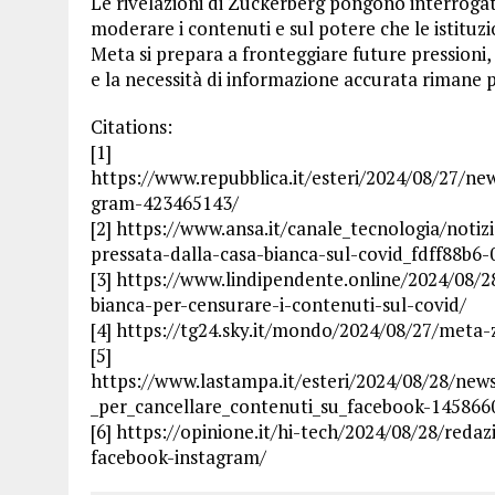
Le rivelazioni di Zuckerberg pongono interrogati
moderare i contenuti e sul potere che le istituz
Meta si prepara a fronteggiare future pressioni, i
e la necessità di informazione accurata rimane p
Citations:
[1]
https://www.repubblica.it/esteri/2024/08/27/n
gram-423465143/
[2] https://www.ansa.it/canale_tecnologia/noti
pressata-dalla-casa-bianca-sul-covid_fdff88b6
[3] https://www.lindipendente.online/2024/08/2
bianca-per-censurare-i-contenuti-sul-covid/
[4] https://tg24.sky.it/mondo/2024/08/27/meta
[5]
https://www.lastampa.it/esteri/2024/08/28/news
_per_cancellare_contenuti_su_facebook-145866
[6] https://opinione.it/hi-tech/2024/08/28/red
facebook-instagram/