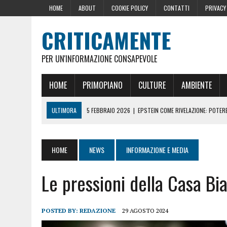
HOME
ABOUT
COOKIE POLICY
CONTATTI
PRIVACY
CRITICAMENTE
PER UN'INFORMAZIONE CONSAPEVOLE
HOME
PRIMOPIANO
CULTURE
AMBIENTE
ULTIMORA
5 FEBBRAIO 2026
|
EPSTEIN COME RIVELAZIONE: POTERE,
10 DICEMBRE 2024
|
IL GOLPE ROMENO
16 OTTOBRE 2024
|
LA GERMANIA PENSA ALLA FINE DELL’AUSTERITÀ: L
HOME
NEWS
INFORMAZIONE E MEDIA
29 AGOSTO 2024
|
LE PRESSIONI DELLA CASA BIANCA PER LA CENSU
Le pressioni della Casa Bi
22 GIUGNO 2026
|
SOPRA LE NOSTRE TESTE: PERCHÉ CHIAMARLE “SC
POSTED BY:
REDAZIONE
29 AGOSTO 2024