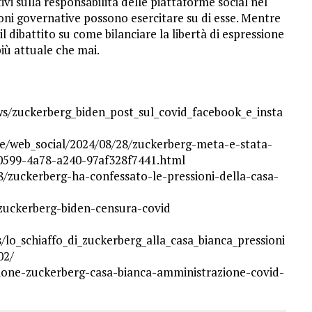
vi sulla responsabilità delle piattaforme social nel
ioni governative possono esercitare su di esse. Mentre
l dibattito su come bilanciare la libertà di espressione
iù attuale che mai.
ews/zuckerberg_biden_post_sul_covid_facebook_e_insta
zie/web_social/2024/08/28/zuckerberg-meta-e-stata-
-0599-4a78-a240-97af328f7441.html
8/zuckerberg-ha-confessato-le-pressioni-della-casa-
-zuckerberg-biden-censura-covid
/lo_schiaffo_di_zuckerberg_alla_casa_bianca_pressioni
02/
azione-zuckerberg-casa-bianca-amministrazione-covid-