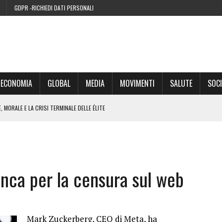
GDPR -RICHIEDI DATI PERSONALI
ECONOMIA
GLOBAL
MEDIA
MOVIMENTI
SALUTE
SOCI
 MORALE E LA CRISI TERMINALE DELLE ÉLITE
’EURO ALLA FINE DEL SUO CICLO
RA SUL WEB
anca per la censura sul web
IE DI CONDENSA” NEL 2026 È UNA MENZOGNA
Mark Zuckerberg, CEO di Meta, ha