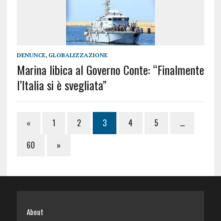
DENUNCE
,
GLOBALIZZAZIONE
Marina libica al Governo Conte: “Finalmente
l’Italia si è svegliata”
«
1
2
3
4
5
…
60
»
About