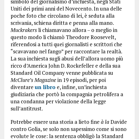
simbolo del giornalismo d’inchiesta, negli Stati
Uniti dei primi anni del Novecento. In una delle
poche foto che circolano di lei, è seduta alla
scrivania, schiena diritta e penna alla mano.
Muckrakers
li chiamavano allora – o meglio in
questo modo li chiamò Theodore Roosevelt,
riferendosi a tutti quei giornalisti e scrittori che
“scavavano nel fango” per raccontare la realtà.
La sua inchiesta sugli abusi dell’allora uomo più
ricco d’America John D. Rockefeller e della sua
Standard Oil Company venne pubblicata su
McClure’s Magazine
in 19 episodi, per poi
diventare
un libro
e, infine, un’inchiesta
giudiziaria che portò la compagnia petrolifera a
una condanna per violazione della legge
sull’antitrust.
Potrebbe essere una storia a lieto fine
à la
Davide
contro Golia, se solo non sapessimo come si sono
evolute le cose: la sentenza obbligò la Standard