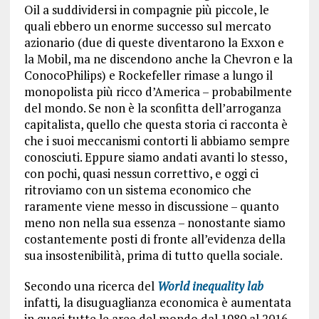
Oil a suddividersi in compagnie più piccole, le
quali ebbero un enorme successo sul mercato
azionario (due di queste diventarono la Exxon e
la Mobil, ma ne discendono anche la Chevron e la
ConocoPhilips) e Rockefeller rimase a lungo il
monopolista più ricco d’America – probabilmente
del mondo. Se non è la sconfitta dell’arroganza
capitalista, quello che questa storia ci racconta è
che i suoi meccanismi contorti li abbiamo sempre
conosciuti. Eppure siamo andati avanti lo stesso,
con pochi, quasi nessun correttivo, e oggi ci
ritroviamo con un sistema economico che
raramente viene messo in discussione – quanto
meno non nella sua essenza – nonostante siamo
costantemente posti di fronte all’evidenza della
sua insostenibilità, prima di tutto quella sociale.
Secondo una ricerca del
World inequality lab
infatti
,
la disuguaglianza economica è aumentata
in quasi tutte le aree del mondo dal 1980 al 2016,