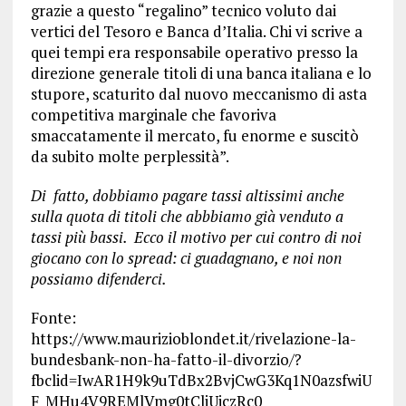
grazie a questo “regalino” tecnico voluto dai
vertici del Tesoro e Banca d’Italia. Chi vi scrive a
quei tempi era responsabile operativo presso la
direzione generale titoli di una banca italiana e lo
stupore, scaturito dal nuovo meccanismo di asta
competitiva marginale che favoriva
smaccatamente il mercato, fu enorme e suscitò
da subito molte perplessità”.
Di fatto, dobbiamo pagare tassi altissimi anche
sulla quota di titoli che abbbiamo già venduto a
tassi più bassi. Ecco il motivo per cui contro di noi
giocano con lo spread: ci guadagnano, e noi non
possiamo difenderci.
Fonte:
https://www.maurizioblondet.it/rivelazione-la-
bundesbank-non-ha-fatto-il-divorzio/?
fbclid=IwAR1H9k9uTdBx2BvjCwG3Kq1N0azsfwiU
F_MHu4V9REMlVmg0tCliUiczRc0