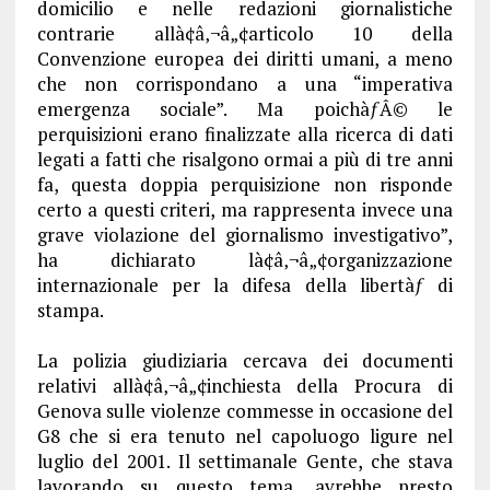
domicilio e nelle redazioni giornalistiche
contrarie allà¢â‚¬â„¢articolo 10 della
Convenzione europea dei diritti umani, a meno
che non corrispondano a una “imperativa
emergenza sociale”. Ma poichàƒÂ© le
perquisizioni erano finalizzate alla ricerca di dati
legati a fatti che risalgono ormai a più di tre anni
fa, questa doppia perquisizione non risponde
certo a questi criteri, ma rappresenta invece una
grave violazione del giornalismo investigativo”,
ha dichiarato là¢â‚¬â„¢organizzazione
internazionale per la difesa della libertàƒ di
stampa.
La polizia giudiziaria cercava dei documenti
relativi allà¢â‚¬â„¢inchiesta della Procura di
Genova sulle violenze commesse in occasione del
G8 che si era tenuto nel capoluogo ligure nel
luglio del 2001. Il settimanale Gente, che stava
lavorando su questo tema, avrebbe presto