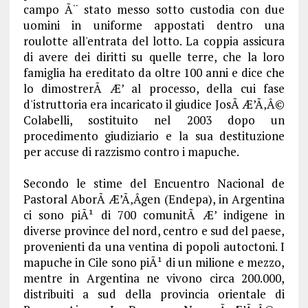
campo Ã¨ stato messo sotto custodia con due
uomini in uniforme appostati dentro una
roulotte all'entrata del lotto. La coppia assicura
di avere dei diritti su quelle terre, che la loro
famiglia ha ereditato da oltre 100 anni e dice che
lo dimostrerÃ Æ’ al processo, della cui fase
d'istruttoria era incaricato il giudice JosÃ Æ’Ã‚Â©
Colabelli, sostituito nel 2003 dopo un
procedimento giudiziario e la sua destituzione
per accuse di razzismo contro i mapuche.
Secondo le stime del Encuentro Nacional de
Pastoral AborÃ Æ’Ã‚Â­gen (Endepa), in Argentina
ci sono piÃ¹ di 700 comunitÃ Æ’ indigene in
diverse province del nord, centro e sud del paese,
provenienti da una ventina di popoli autoctoni. I
mapuche in Cile sono piÃ¹ di un milione e mezzo,
mentre in Argentina ne vivono circa 200.000,
distribuiti a sud della provincia orientale di