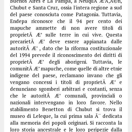
Buenos Aires e La Pampa, a NeuquÃ Æ’Ã‚Â©n,
Chubut e Santa Cruz, ossia l'intera regione a sud
del paese conosciuta come Patagonia. Tuttavia,
Endepa riconosce che il 94 per cento dei
mapuche ammette di non avere titoli di
proprietÃ Æ’ sulle terre in cui vive. Questa
precarietÃ Æ’ deve essere appianata dalle
autoritÃ Æ’ , dato che la riforma costituzionale
del 1994 prevede il riconoscimento dei diritti di
proprietÃ Æ’ degli aborigeni. Tuttavia, le
comunitÃ Æ’ mapuche, come quelle di altre etnie
indigene del paese, reclamano invano che gli
vengano concessi i titoli di proprietÃ Æ’ e
denunciano sgomberi arbitrari e costanti, senza
che le autoritÃ Æ’ comunali, provinciali o
nazionali intervengano in loro favore. Nello
stabilimento Benetton di Chubut si trova il
museo di Leleque, la cui prima sala Ã¨ dedicata
alla memoria dei popoli originari. Si racconta la
loro storia ancestrale e le loro peripezie dalla