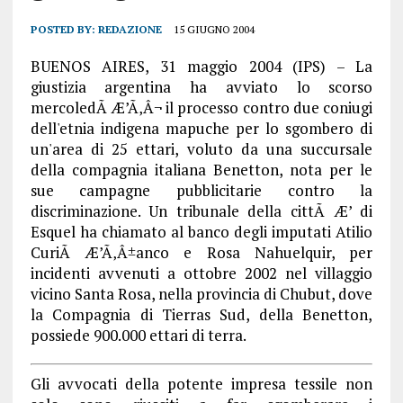
POSTED BY:
REDAZIONE
15 GIUGNO 2004
BUENOS AIRES, 31 maggio 2004 (IPS) – La
giustizia argentina ha avviato lo scorso
mercoledÃ Æ’Ã‚Â¬ il processo contro due coniugi
dell'etnia indigena mapuche per lo sgombero di
un'area di 25 ettari, voluto da una succursale
della compagnia italiana Benetton, nota per le
sue campagne pubblicitarie contro la
discriminazione. Un tribunale della cittÃ Æ’ di
Esquel ha chiamato al banco degli imputati Atilio
CuriÃ Æ’Ã‚Â±anco e Rosa Nahuelquir, per
incidenti avvenuti a ottobre 2002 nel villaggio
vicino Santa Rosa, nella provincia di Chubut, dove
la Compagnia di Tierras Sud, della Benetton,
possiede 900.000 ettari di terra.
Gli avvocati della potente impresa tessile non