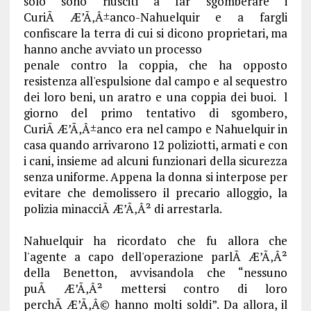
solo sono riusciti a far sgomberare i
CuriÃ Æ’Ã‚Â±anco-Nahuelquir e a fargli
confiscare la terra di cui si dicono proprietari, ma
hanno anche avviato un processo
penale contro la coppia, che ha opposto
resistenza all'espulsione dal campo e al sequestro
dei loro beni, un aratro e una coppia dei buoi. l
giorno del primo tentativo di sgombero,
CuriÃ Æ’Ã‚Â±anco era nel campo e Nahuelquir in
casa quando arrivarono 12 poliziotti, armati e con
i cani, insieme ad alcuni funzionari della sicurezza
senza uniforme. Appena la donna si interpose per
evitare che demolissero il precario alloggio, la
polizia minacciÃ Æ’Ã‚Â² di arrestarla.
Nahuelquir ha ricordato che fu allora che
l'agente a capo dell'operazione parlÃ Æ’Ã‚Â²
della Benetton, avvisandola che “nessuno
puÃ Æ’Ã‚Â² mettersi contro di loro
perchÃ Æ’Ã‚Â© hanno molti soldi”. Da allora, il