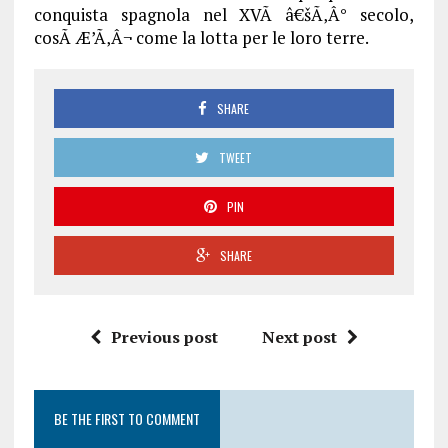
conquista spagnola nel XVÃ â€šÃ‚Â° secolo,
cosÃ Æ’Ã‚Â¬ come la lotta per le loro terre.
SHARE
TWEET
PIN
SHARE
Previous post
Next post
BE THE FIRST TO COMMENT