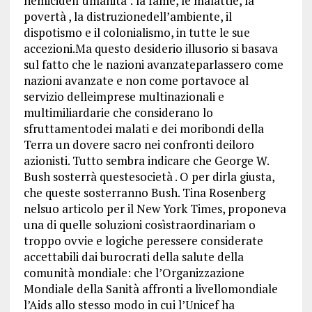
nemicidell’umanità : la fame, le malattie, la
povertà , la distruzionedell’ambiente, il
dispotismo e il colonialismo, in tutte le sue
accezioni.Ma questo desiderio illusorio si basava
sul fatto che le nazioni avanzateparlassero come
nazioni avanzate e non come portavoce al
servizio delleimprese multinazionali e
multimiliardarie che considerano lo
sfruttamentodei malati e dei moribondi della
Terra un dovere sacro nei confronti deiloro
azionisti. Tutto sembra indicare che George W.
Bush sosterrà questesocietà . O per dirla giusta,
che queste sosterranno Bush. Tina Rosenberg
nelsuo articolo per il New York Times, proponeva
una di quelle soluzioni cosìstraordinariam o
troppo ovvie e logiche peressere considerate
accettabili dai burocrati della salute della
comunità mondiale: che l’Organizzazione
Mondiale della Sanità affronti a livellomondiale
l’Aids allo stesso modo in cui l’Unicef ha