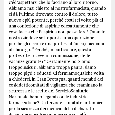
c’éd’aspettarsi che lo facciano al loro ritorno.
Abbiamo mai chiesto al nostrofarmacista, quando
ci dà l’ultimo ritrovato contro il dolore, tutto
nuovo epiù potente, perché costi sei volte più di
una confezione di aspirine edesattamente che
cosa faccia che l’aspirina non possa fare? Quando
nostro ziodeve sottoporsi a una operazione
perché gli occorre una protesi all’anca,chiediamo
al chirurgo: “Perché, in particolare, questa
protesi? Lei riceveuna commissione, delle
vacanze gratuite?” Certamente no. Siamo
troppoinsicuri, abbiamo troppa paura, siamo
troppo pigri e educati. Ci fermiamoqualche volta
a chiederci, in Gran Bretagna, quanti membri dei
cosiddetticomitati di vigilanza che esaminano la
sicurezza e le scelte del ServizioSanitario
Nazionale hanno legami con le industrie
farmaceutiche? Un terzodel comitato britannico
per la sicurezza dei medicinali ha dichiarato
diaver dei vincoli economici con società