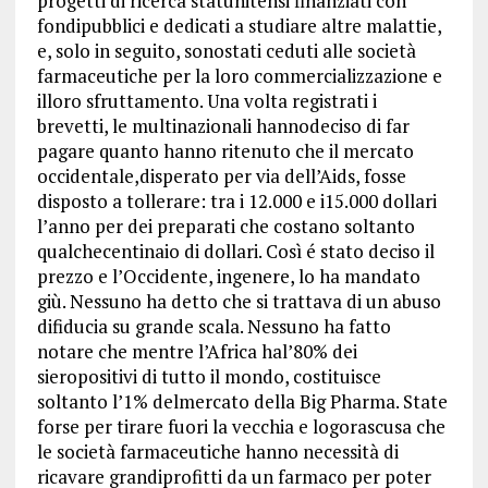
progetti di ricerca statunitensi finanziati con
fondipubblici e dedicati a studiare altre malattie,
e, solo in seguito, sonostati ceduti alle società
farmaceutiche per la loro commercializzazione e
illoro sfruttamento. Una volta registrati i
brevetti, le multinazionali hannodeciso di far
pagare quanto hanno ritenuto che il mercato
occidentale,disperato per via dell’Aids, fosse
disposto a tollerare: tra i 12.000 e i15.000 dollari
l’anno per dei preparati che costano soltanto
qualchecentinaio di dollari. Così é stato deciso il
prezzo e l’Occidente, ingenere, lo ha mandato
giù. Nessuno ha detto che si trattava di un abuso
difiducia su grande scala. Nessuno ha fatto
notare che mentre l’Africa hal’80% dei
sieropositivi di tutto il mondo, costituisce
soltanto l’1% delmercato della Big Pharma. State
forse per tirare fuori la vecchia e logorascusa che
le società farmaceutiche hanno necessità di
ricavare grandiprofitti da un farmaco per poter