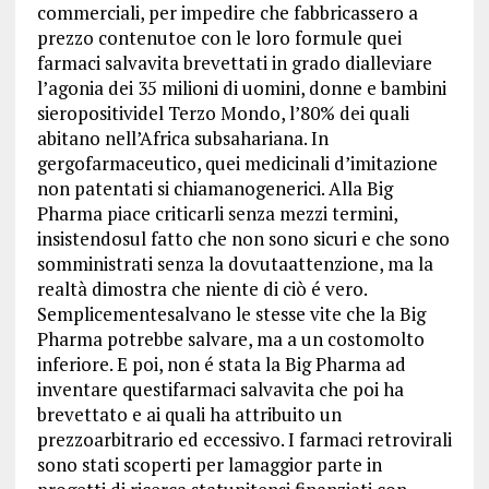
commerciali, per impedire che fabbricassero a
prezzo contenutoe con le loro formule quei
farmaci salvavita brevettati in grado dialleviare
l’agonia dei 35 milioni di uomini, donne e bambini
sieropositividel Terzo Mondo, l’80% dei quali
abitano nell’Africa subsahariana. In
gergofarmaceutico, quei medicinali d’imitazione
non patentati si chiamanogenerici. Alla Big
Pharma piace criticarli senza mezzi termini,
insistendosul fatto che non sono sicuri e che sono
somministrati senza la dovutaattenzione, ma la
realtà dimostra che niente di ciò é vero.
Semplicementesalvano le stesse vite che la Big
Pharma potrebbe salvare, ma a un costomolto
inferiore. E poi, non é stata la Big Pharma ad
inventare questifarmaci salvavita che poi ha
brevettato e ai quali ha attribuito un
prezzoarbitrario ed eccessivo. I farmaci retrovirali
sono stati scoperti per lamaggior parte in