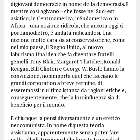
digiovani democrazie in nome della democrazia.E
mentre così agivano – che fosse nel Sud-est
asiatico, in Centroamerica, inSudamerica o in
Africa – una nozione ridicola, che ancora oggi ci
portiamodietro, é andata radicandosi. Una
nozione molto cara sia ai conservatoriche, come
nel mio paese, il Regno Unito, al nuovo
laburismo.Una idea che fa diventare fratelli
gemelli Tony Blair, Margaret Thatcher,Ronald
Reagan, Bill Clinton e George W. Bush: hanno la
convinzione, nonimporta quel che facciano le
grandi corporation a breve termine, di
esseremossi in ultima istanza da ragioni etiche e,
conseguentemente, che la loroinfluenza sia di
beneficio per il mondo.
E chiunque la pensi diversamente é un eretico
neocomunista. In nome diquesta teoria
assistiamo, apparentemente senza poter fare
nulla, alladistruzione delle foreste tropicali al