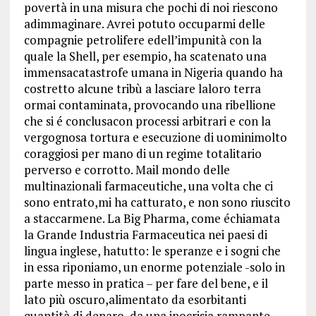
povertà in una misura che pochi di noi riescono
adimmaginare. Avrei potuto occuparmi delle
compagnie petrolifere edell’impunità con la
quale la Shell, per esempio, ha scatenato una
immensacatastrofe umana in Nigeria quando ha
costretto alcune tribù a lasciare laloro terra
ormai contaminata, provocando una ribellione
che si é conclusacon processi arbitrari e con la
vergognosa tortura e esecuzione di uominimolto
coraggiosi per mano di un regime totalitario
perverso e corrotto. Mail mondo delle
multinazionali farmaceutiche, una volta che ci
sono entrato,mi ha catturato, e non sono riuscito
a staccarmene. La Big Pharma, come échiamata
la Grande Industria Farmaceutica nei paesi di
lingua inglese, hatutto: le speranze e i sogni che
in essa riponiamo, un enorme potenziale -solo in
parte messo in pratica – per fare del bene, e il
lato più oscuro,alimentato da esorbitanti
quantità di denaro, da una ipocrisia rampante,