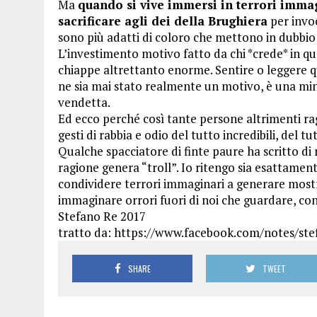
Ma
quando si vive immersi in terrori immag
sacrificare agli dei della Brughiera
per invoc
sono più adatti di coloro che mettono in dubbio
L’investimento motivo fatto da chi *crede* in qu
chiappe altrettanto enorme. Sentire o leggere q
ne sia mai stato realmente un motivo, è una mi
vendetta.
Ed ecco perché così tante persone altrimenti ragi
gesti di rabbia e odio del tutto incredibili, del 
Qualche spacciatore di finte paure ha scritto di
ragione genera “troll”. Io ritengo sia esattament
condividere terrori immaginari a generare mostr
immaginare orrori fuori di noi che guardare, con 
Stefano Re 2017
tratto da: https://www.facebook.com/notes/ste
SHARE
TWEET