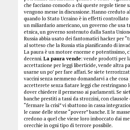
che facciano comodo a chi queste regole tiene 
vengono messe in discussione. Hanno creduto alla
quando lo Stato Ucraino è in effetti controllat
un miliardario americano, un governo che usa t
etnica, un governo sostenuto dalla Santa Unio
Russia abbia usato dei fantomatici hacker per “
al sotteso che la Russia stia pianificando di inva
La paura è un motore enorme e potentissimo, ch
decenni.
La paura vende
: vende prodotti per l
accettazione per leggi liberticide, vende altra 
usarne un po’ per fare affari. Se siete terrorizz
vaccini senza nemmeno domandarvi a che cosa po
accetterete senza fiatare leggi che restringano le
dover chiedere il permesso ai parlamenti. Se sie
banche prestiti a tassi da strozzini, con clauso
“fermare la crisi” vi sbattono in cassa integrazion
le casse delle stesse “povere” banche. E le mass
credono a quel che viene loro imboccato dai me
orecchie in ogni tipo di terrore possibile.