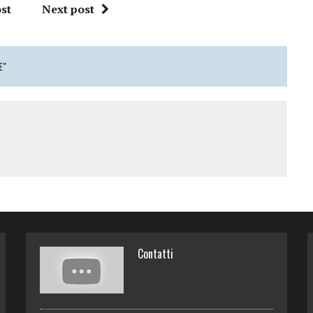
st
Next post
E"
Contatti