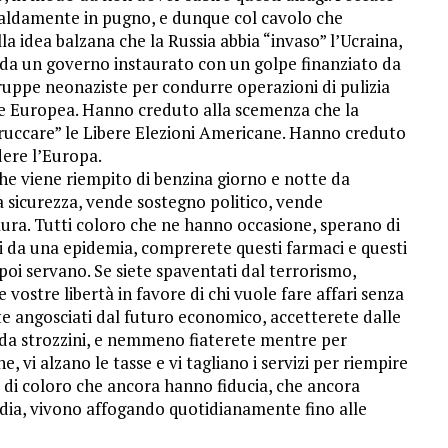
saldamente in pugno, e dunque col cavolo che
 idea balzana che la Russia abbia “invaso” l’Ucraina,
o da un governo instaurato con un golpe finanziato da
ruppe neonaziste per condurre operazioni di pulizia
ne Europea. Hanno creduto alla scemenza che la
truccare” le Libere Elezioni Americane. Hanno creduto
dere l’Europa.
e viene riempito di benzina giorno e notte da
a sicurezza, vende sostegno politico, vende
paura. Tutti coloro che ne hanno occasione, sperano di
ati da una epidemia, comprerete questi farmaci e questi
i servano. Se siete spaventati dal terrorismo,
 vostre libertà in favore di chi vuole fare affari senza
te angosciati dal futuro economico, accetterete dalle
le da strozzini, e nemmeno fiaterete mentre per
e, vi alzano le tasse e vi tagliano i servizi per riempire
e di coloro che ancora hanno fiducia, che ancora
dia, vivono affogando quotidianamente fino alle