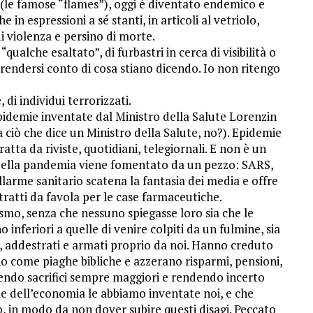
i (le famose “flames”), oggi è diventato endemico e
in espressioni a sé stanti, in articoli al vetriolo,
i violenza e persino di morte.
qualche esaltato”, di furbastri in cerca di visibilità o
 rendersi conto di cosa stiano dicendo. Io non ritengo
.
di individui terrorizzati.
idemie inventate dal Ministro della Salute Lorenzin
 ciò che dice un Ministro della Salute, no?). Epidemie
tta da riviste, quotidiani, telegiornali. E non è un
ore della pandemia viene fomentato da un pezzo: SARS,
me sanitario scatena la fantasia dei media e offre
ntratti da favola per le case farmaceutiche.
smo, senza che nessuno spiegasse loro sia che le
o inferiori a quelle di venire colpiti da un fulmine, sia
ati, addestrati e armati proprio da noi. Hanno creduto
ano come piaghe bibliche e azzerano risparmi, pensioni,
dendo sacrifici sempre maggiori e rendendo incerto
le dell’economia le abbiamo inventate noi, e che
in modo da non dover subire questi disagi. Peccato