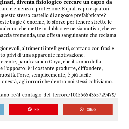
inari, diventa fisiologico cercare un capro da
are clemenza e protezione. E quali capri espiatori
 questo stesso castello di angosce prefabbricate?
este bugie è enorme, lo sforzo per tenere strette le
ualcuno che mette in dubbio ve ne sia motivo, che ve
naccia tremenda, una offesa sanguinante che reclama
onevoli, altrimenti intelligenti, scattano con frasi e
tutto privi di una apparente motivazione.
 recente, parafrasando Goya, che il sonno della
e l’opposto: è il costante produrre, diffondere,
uosità. Forse, semplicemente, è più facile
onestà, agli orrori che dentro noi stessi coltiviamo.
fano-re/il-contagio-del-terrore/10155654355729479/
PIN
SHARE