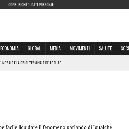
GDPR -RICHIEDI DATI PERSONALI
ECONOMIA
GLOBAL
MEDIA
MOVIMENTI
SALUTE
SOCI
 MORALE E LA CRISI TERMINALE DELLE ÉLITE
’EURO ALLA FINE DEL SUO CICLO
RA SUL WEB
IE DI CONDENSA” NEL 2026 È UNA MENZOGNA
e facile liquidare il fenomeno parlando di “qualche