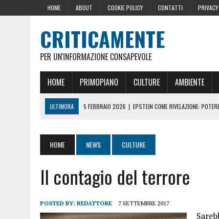
HOME
ABOUT
COOKIE POLICY
CONTATTI
PRIVACY
CRITICAMENTE
PER UN'INFORMAZIONE CONSAPEVOLE
HOME
PRIMOPIANO
CULTURE
AMBIENTE
ULTIMORA
5 FEBBRAIO 2026
|
EPSTEIN COME RIVELAZIONE: POTERE,
10 DICEMBRE 2024
|
IL GOLPE ROMENO
16 OTTOBRE 2024
|
LA GERMANIA PENSA ALLA FINE DELL’AUSTERITÀ: L
HOME
NEWS
CULTURE
29 AGOSTO 2024
|
LE PRESSIONI DELLA CASA BIANCA PER LA CENSU
Il contagio del terrore
22 GIUGNO 2026
|
SOPRA LE NOSTRE TESTE: PERCHÉ CHIAMARLE “SC
POSTED BY:
REDATTORE
7 SETTEMBRE 2017
Sarebb