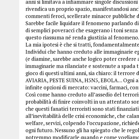
anni si limitava a infiammare singole discussion
rivendica un proprio spazio, manifestandosi anche 
commenti feroci, scellerate minacce pubbliche d
Sarebbe facile liquidare il fenomeno parlando di “
di semplici poveracci che esagerano i toni senza
questo riassuma né renda giustizia al fenomeno
La mia ipotesi è che si tratti, fondamentalmente, 
Individui che hanno creduto alle immaginarie ep
(e diamine, sarebbe anche logico poter credere a
immaginarie ma rilanciate e sostenute a spada tra
gioco di questi ultimi anni, sia chiaro: il terr
AVIARIA, PESTE SUINA, H5N5, EBOLA… Ogni allar
infinite opzioni di mercato: vaccini, farmaci, co
Così come hanno creduto all’assedio del terrori
probabilità di finire coinvolti in un attentato son
che questi fanatici terroristi sono stati finanzi
all’inevitabilità delle crisi economiche, che cal
welfare, servizi, colpendo l’occupazione, richie
ogni futuro. Nessuno gli ha spiegato che le rego
potremmo modificarle quando e come vogliamo, 