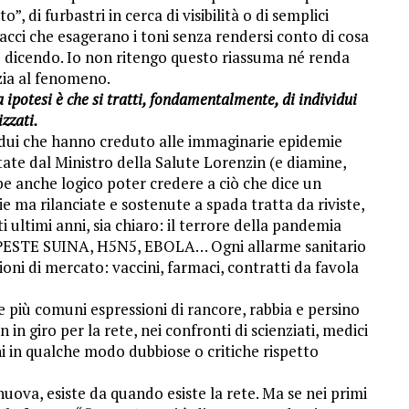
to”, di furbastri in cerca di visibilità o di semplici
cci che esagerano i toni senza rendersi conto di cosa
o dicendo. Io non ritengo questo riassuma né renda
zia al fenomeno.
 ipotesi è che si tratti, fondamentalmente, di individui
izzati.
idui che hanno creduto alle immaginarie epidemie
ate dal Ministro della Salute Lorenzin (e diamine,
e anche logico poter credere a ciò che dice un
e ma rilanciate e sostenute a spada tratta da riviste,
ti ultimi anni, sia chiaro: il terrore della pandemia
 PESTE SUINA, H5N5, EBOLA… Ogni allarme sanitario
ioni di mercato: vaccini, farmaci, contratti da favola
 più comuni espressioni di rancore, rabbia e persino
 giro per la rete, nei confronti di scienziati, medici
in qualche modo dubbiose o critiche rispetto
nuova, esiste da quando esiste la rete. Ma se nei primi