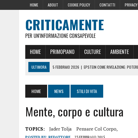
HOME
ABOUT
COOKIE POLICY
CONTATTI
PRIVACY
CRITICAMENTE
PER UN'INFORMAZIONE CONSAPEVOLE
HOME
PRIMOPIANO
CULTURE
AMBIENTE
ULTIMORA
5 FEBBRAIO 2026
|
EPSTEIN COME RIVELAZIONE: POTERE,
10 DICEMBRE 2024
|
IL GOLPE ROMENO
16 OTTOBRE 2024
|
LA GERMANIA PENSA ALLA FINE DELL’AUSTERITÀ: L
HOME
NEWS
STILI DI VITA
29 AGOSTO 2024
|
LE PRESSIONI DELLA CASA BIANCA PER LA CENSU
Mente, corpo e cultura
22 GIUGNO 2026
|
SOPRA LE NOSTRE TESTE: PERCHÉ CHIAMARLE “SC
TOPICS:
Jader Tolja
Pensare Col Corpo,
POSTED BY:
REDATTORE
23 FEBBRAIO 2015