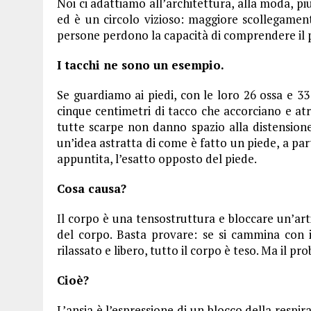
Noi ci adattiamo all’architettura, alla moda, pi
ed è un circolo vizioso: maggiore scollegamen
persone perdono la capacità di comprendere il 
I tacchi ne sono un esempio.
Se guardiamo ai piedi, con le loro 26 ossa e 33
cinque centimetri di tacco che accorciano e atr
tutte scarpe non danno spazio alla distensione
un’idea astratta di come è fatto un piede, a pa
appuntita, l’esatto opposto del piede.
Cosa causa?
Il corpo è una tensostruttura e bloccare un’arti
del corpo. Basta provare: se si cammina con i
rilassato e libero, tutto il corpo è teso. Ma il pr
Cioè?
L’ansia è l’espressione di un blocco della respira