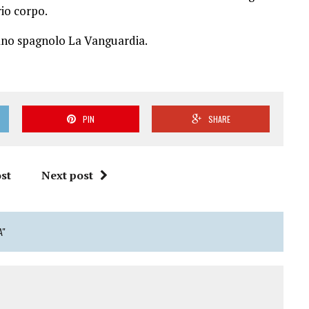
rio corpo.
diano spagnolo La Vanguardia.
PIN
SHARE
st
Next post
A"