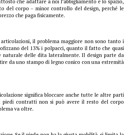
uttosto che adattare a noi l’abbigliamento e lo spazio,
to del corpo – minor controllo del design, perché le
prezzo che paga fisicamente.
 articolazioni, il problema maggiore non sono tanto i
ofizzano del 13% i polpacci, quanto il fatto che quasi
 naturale delle dita lateralmente. Il design parte da
rtire da uno stampo di legno conico con una estremità
colazione significa bloccare anche tutte le altre parti
 piedi contratti non si può avere il resto del corpo
oblema va oltre.
zione. Se il piede non ha la giusta mobilità, si limita la