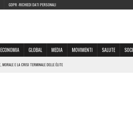
GDPR -RICHIEDI DATI PERSONALI
ECONOMIA
GLOBAL
MEDIA
MOVIMENTI
SALUTE
SOCI
 MORALE E LA CRISI TERMINALE DELLE ÉLITE
’EURO ALLA FINE DEL SUO CICLO
RA SUL WEB
IE DI CONDENSA” NEL 2026 È UNA MENZOGNA