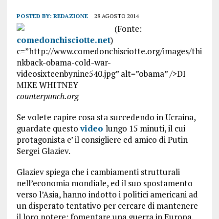
POSTED BY:
REDAZIONE
28 AGOSTO 2014
(Fonte:
comedonchisciotte.net
)
c=”http://www.comedonchisciotte.org/images/thi
nkback-obama-cold-war-
videosixteenbynine540.jpg” alt=”obama” />DI
MIKE WHITNEY
counterpunch.org
Se volete capire cosa sta succedendo in Ucraina,
guardate questo
video
lungo 15 minuti, il cui
protagonista e’ il consigliere ed amico di Putin
Sergei Glaziev.
Glaziev spiega che i cambiamenti strutturali
nell’economia mondiale, ed il suo spostamento
verso l’Asia, hanno indotto i politici americani ad
un disperato tentativo per cercare di mantenere
il loro potere: fomentare una guerra in Europa.