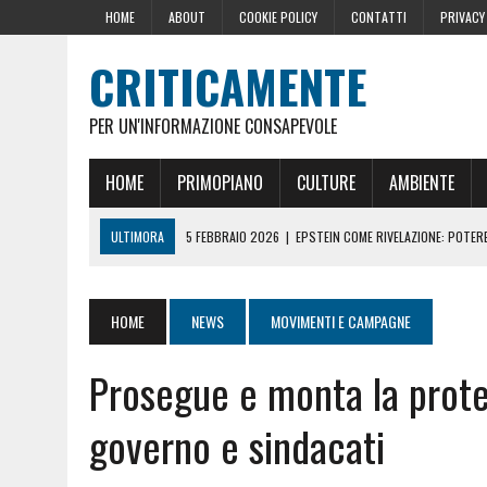
HOME
ABOUT
COOKIE POLICY
CONTATTI
PRIVACY
CRITICAMENTE
PER UN'INFORMAZIONE CONSAPEVOLE
HOME
PRIMOPIANO
CULTURE
AMBIENTE
ULTIMORA
5 FEBBRAIO 2026
|
EPSTEIN COME RIVELAZIONE: POTERE,
10 DICEMBRE 2024
|
IL GOLPE ROMENO
16 OTTOBRE 2024
|
LA GERMANIA PENSA ALLA FINE DELL’AUSTERITÀ: L
HOME
NEWS
MOVIMENTI E CAMPAGNE
29 AGOSTO 2024
|
LE PRESSIONI DELLA CASA BIANCA PER LA CENSU
Prosegue e monta la protes
22 GIUGNO 2026
|
SOPRA LE NOSTRE TESTE: PERCHÉ CHIAMARLE “SC
governo e sindacati