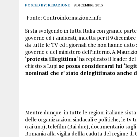
POSTED BY:
REDAZIONE
9 DICEMBRE 2013
Fonte: Controinformazione.info
Si sta svolgendo in tutta Italia con grande part
governo ed i sindacati, indetta per il 9 dicembre
da tutte le TV ed i giornali che non hanno dato s
governo e del ministero dell’interno. A Maurizio 
‘
protesta illegittima
‘ ha replicato il leader de
chiesto a Lupi
se possa considerarsi lui ‘legi
nominati che e’ stato delegittimato anche d
Mentre dunque in tutte le regioni italiane si st
delle organizzazioni sindacali e politiche, le tv
(rai uno), telefilm (Rai due), documentario sugl
Romania alla vigilia dellla caduta del regime di 