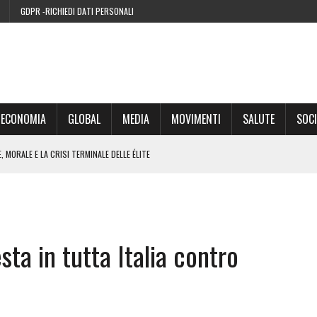
GDPR -RICHIEDI DATI PERSONALI
ECONOMIA
GLOBAL
MEDIA
MOVIMENTI
SALUTE
SOCI
 MORALE E LA CRISI TERMINALE DELLE ÉLITE
’EURO ALLA FINE DEL SUO CICLO
RA SUL WEB
ta in tutta Italia contro
IE DI CONDENSA” NEL 2026 È UNA MENZOGNA