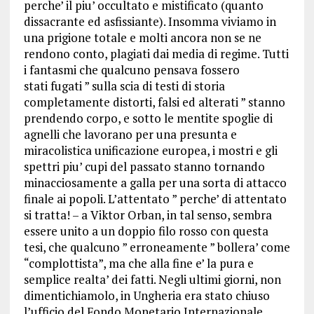
perche’ il piu’ occultato e mistificato (quanto
dissacrante ed asfissiante). Insomma viviamo in
una prigione totale e molti ancora non se ne
rendono conto, plagiati dai media di regime. Tutti
i fantasmi che qualcuno pensava fossero
stati fugati ” sulla scia di testi di storia
completamente distorti, falsi ed alterati ” stanno
prendendo corpo, e sotto le mentite spoglie di
agnelli che lavorano per una presunta e
miracolistica unificazione europea, i mostri e gli
spettri piu’ cupi del passato stanno tornando
minacciosamente a galla per una sorta di attacco
finale ai popoli. L’attentato ” perche’ di attentato
si tratta! – a Viktor Orban, in tal senso, sembra
essere unito a un doppio filo rosso con questa
tesi, che qualcuno ” erroneamente ” bollera’ come
“complottista”, ma che alla fine e’ la pura e
semplice realta’ dei fatti. Negli ultimi giorni, non
dimentichiamolo, in Ungheria era stato chiuso
l’ufficio del Fondo Monetario Internazionale.