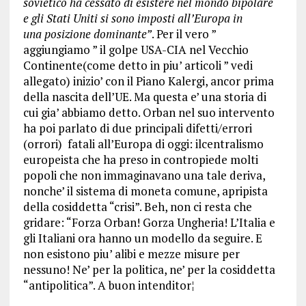
sovietico ha cessato di esistere nel mondo bipolare
e gli Stati Uniti si sono imposti all’Europa in
una posizione dominante”
. Per il vero ”
aggiungiamo ” il golpe USA-CIA nel Vecchio
Continente(come detto in piu’ articoli ” vedi
allegato) inizio’ con il Piano Kalergi, ancor prima
della nascita dell’UE. Ma questa e’ una storia di
cui gia’ abbiamo detto. Orban nel suo intervento
ha poi parlato di due principali difetti/errori
(orrori) fatali all’Europa di oggi: ilcentralismo
europeista che ha preso in contropiede molti
popoli che non immaginavano una tale deriva,
nonche’ il sistema di moneta comune, apripista
della cosiddetta “crisi”. Beh, non ci resta che
gridare: “Forza Orban! Gorza Ungheria! L’Italia e
gli Italiani ora hanno un modello da seguire. E
non esistono piu’ alibi e mezze misure per
nessuno! Ne’ per la politica, ne’ per la cosiddetta
“antipolitica”. A buon intenditor¦