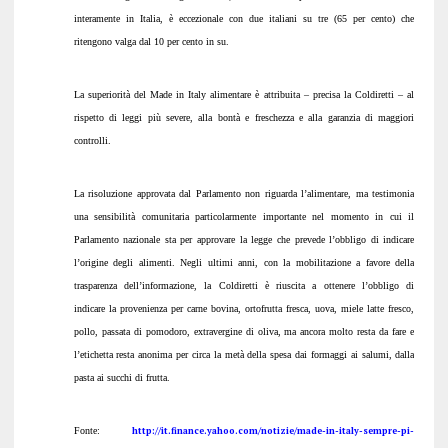
interamente in Italia, è eccezionale con due italiani su tre (65 per cento) che
ritengono valga dal 10 per cento in su.
La superiorità del Made in Italy alimentare è attribuita – precisa la Coldiretti – al
rispetto di leggi più severe, alla bontà e freschezza e alla garanzia di maggiori
controlli.
La risoluzione approvata dal Parlamento non riguarda l’alimentare, ma testimonia
una sensibilità comunitaria particolar
mente importante nel momento in cui il
Parlamento nazionale sta per approvare la legge che prevede l’obbligo di indicare
l’origine degli alimenti. Negli ultimi anni, con la mobilitazione a favore della
trasparenza dell’informazione, la Coldiretti è riuscita a ottenere l’obbligo di
indicare la provenienza per carne bovina, ortofrutta fresca, uova, miele latte fresco,
pollo, passata di pomodoro, extravergine di oliva, ma ancora molto resta da fare e
l’etichetta resta anonima per circa la metà della spesa dai
formaggi ai salumi, dalla
pasta ai succhi di frutta.
Fonte:
http://it.finance.yahoo.com/notizie/made-in-italy-sempre-pi-