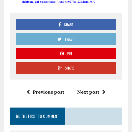
richiesta-dai-co
nsumatori-trend-64027f4c1226.html?x=0
SHARE
TWEET
PIN
SHARE
Previous post
Next post
BE THE FIRST TO COMMENT