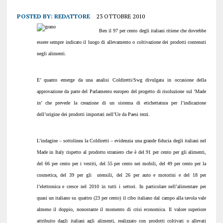
POSTED BY:
REDATTORE
23 OTTOBRE 2010
Ben il 97 per cento degli italiani ritiene che dovrebbe
essere sempre indicato il luogo di allevamento o coltivazione dei prodotti contenuti
negli alimenti.
E’ quanto emerge da una analisi Coldiretti/Swg divulgata in occasione della
approvazione da parte del Parlamento europeo del progetto di risoluzione sul ‘Made
in’ che prevede la creazione di un sistema di etichettatura per l’indicazione
dell’origine dei prodotti importati nell’Ue da Paesi terzi.
L’indagine – sottolinea la Coldiretti – evidenzia una grande fiducia degli italiani nel
Made in Italy rispetto al prodotto straniero che è del 91 per cento per gli alimenti,
del 66 per cento per i vestiti, del 55 per cento nei mobili, del 49 per cento per la
cosmetica, del 39 per gli utensili, del 26 per auto e motorini e del 18 per
l’elettronica e cresce nel 2010 in tutti i settori. In particolare nell’alimentare per
quasi un italiano su quattro (23 per cento) il cibo italiano dal campo alla tavola vale
almeno il doppio, nonostante il momento di crisi economica. Il valore superiore
attribuito dagli italiani agli alimenti, realizzato con prodotti coltivati o allevati