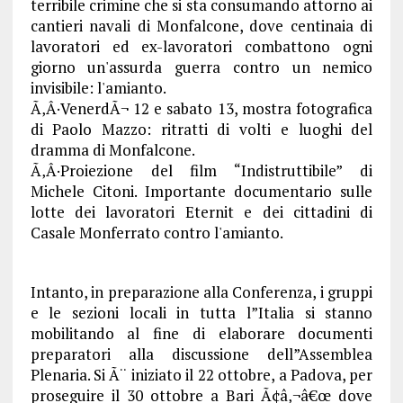
terribile crimine che si sta consumando attorno ai
cantieri navali di Monfalcone, dove centinaia di
lavoratori ed ex-lavoratori combattono ogni
giorno un'assurda guerra contro un nemico
invisibile: l'amianto.
Ã‚Â·VenerdÃ¬ 12 e sabato 13, mostra fotografica
di Paolo Mazzo: ritratti di volti e luoghi del
dramma di Monfalcone.
Ã‚Â·Proiezione del film “Indistruttibile” di
Michele Citoni. Importante documentario sulle
lotte dei lavoratori Eternit e dei cittadini di
Casale Monferrato contro l'amianto.
Intanto, in preparazione alla Conferenza, i gruppi
e le sezioni locali in tutta l”Italia si stanno
mobilitando al fine di elaborare documenti
preparatori alla discussione dell”Assemblea
Plenaria. Si Ã¨ iniziato il 22 ottobre, a Padova, per
proseguire il 30 ottobre a Bari Ã¢â‚¬â€œ dove