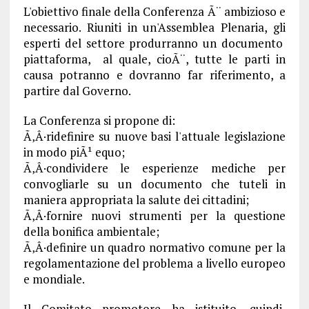
L'obiettivo finale della Conferenza Ã¨ ambizioso e
necessario. Riuniti in un'Assemblea Plenaria, gli
esperti del settore produrranno un documento
piattaforma, al quale, cioÃ¨, tutte le parti in
causa potranno e dovranno far riferimento, a
partire dal Governo.
La Conferenza si propone di:
Ã‚Â·ridefinire su nuove basi l'attuale legislazione
in modo piÃ¹ equo;
Ã‚Â·condividere le esperienze mediche per
convogliarle su un documento che tuteli in
maniera appropriata la salute dei cittadini;
Ã‚Â·fornire nuovi strumenti per la questione
della bonifica ambientale;
Ã‚Â·definire un quadro normativo comune per la
regolamentazione del problema a livello europeo
e mondiale.
Il Comitato promotore ha istituito, quindi,