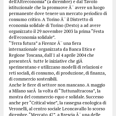
dell'Altreconomia” (a dicembre) e dal Tavolo
istituzionale che la promuove Ã¨ avere un luogo
permanente dove tenere un mercato periodico di
consumo critico. A Torino Ã¨ il Distretto di
economia solidale di Torino (Desto) a ad avere
organizzato il 29 novembre 2003 la prima “Festa
dell'economia solidale”.
“Terra futura” a Firenze Ã¨ una fiera
internazionale organizzata da Banca Etica e
Regione Toscana, dall'1 al 4 aprile 2004 che
presenterÃ tutte le iniziative che giÃ
sperimentano e utilizzano modelli di relazioni e
reti sociali, di consumo, di produzione, di finanza,
di commercio sostenibili.
Anche le fiere di settore non mancano. A maggio
a Milano sarÃ la volta di “Tuttunaltracosa”, la
mostra del commercio equo e solidale. Successo
anche per “Critical wine”, la rassegna enologica di
Veronelli, al centro sociale Leoncavallo lo scorso
dicembre. “Mercato 47”, a Brescia Ã¨ una delle