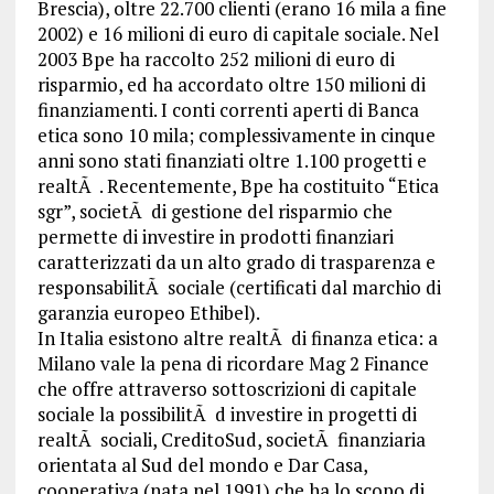
Brescia), oltre 22.700 clienti (erano 16 mila a fine
2002) e 16 milioni di euro di capitale sociale. Nel
2003 Bpe ha raccolto 252 milioni di euro di
risparmio, ed ha accordato oltre 150 milioni di
finanziamenti. I conti correnti aperti di Banca
etica sono 10 mila; complessivamente in cinque
anni sono stati finanziati oltre 1.100 progetti e
realtÃ . Recentemente, Bpe ha costituito “Etica
sgr”, societÃ di gestione del risparmio che
permette di investire in prodotti finanziari
caratterizzati da un alto grado di trasparenza e
responsabilitÃ sociale (certificati dal marchio di
garanzia europeo Ethibel).
In Italia esistono altre realtÃ di finanza etica: a
Milano vale la pena di ricordare Mag 2 Finance
che offre attraverso sottoscrizioni di capitale
sociale la possibilitÃ d investire in progetti di
realtÃ sociali, CreditoSud, societÃ finanziaria
orientata al Sud del mondo e Dar Casa,
cooperativa (nata nel 1991) che ha lo scopo di