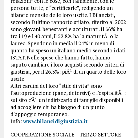
relazioni” con le cose, con l'ambiente, con le
persone tutte, e “certificarle”, redigendo un
bilancio mensile delle loro uscite. I Bilancisti,
secondo l'ultimo rapporto stilato, riferito al 2002
sono giovani, benestanti e acculturati. Il 66% ha
tra i 19 e i 40 anni, il 52.8% ha la maturitÃ o la
laurea. Spendono in media il 24% in meno di
quanto ha speso un italiano medio secondo i dati
ISTAT. Nelle spese che hanno fatto, hanno
saputo cambiare i loro acquisti secondo criteri di
giustizia, per il 26.3%: piÃ¹ di un quarto delle loro
uscite.
Altri cardini del loro “stile di vita” sono
l'autoproduzione (pane, detersivi) e l'ospitalitÃ :
sul sito c'Ã¨ un indirizzario di famiglie disponibili
ad accogliere chi ha bisogno di un punto
d'appoggio temporaneo.
Info:
www.bilancidigiustizia.it
COOPERAZIONE SOCIALE – TERZO SETTORE