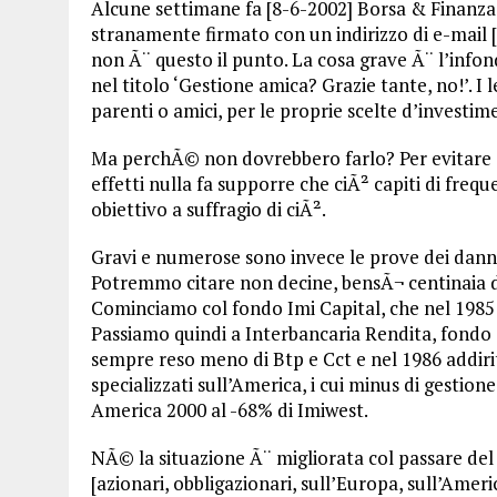
Alcune settimane fa [8-6-2002] Borsa & Finanza 
stranamente firmato con un indirizzo di e-mai
non Ã¨ questo il punto. La cosa grave Ã¨ l’info
nel titolo ‘Gestione amica? Grazie tante, no!’. I l
parenti o amici, per le proprie scelte d’investim
Ma perchÃ© non dovrebbero farlo? Per evitare d
effetti nulla fa supporre che ciÃ² capiti di fre
obiettivo a suffragio di ciÃ².
Gravi e numerose sono invece le prove dei danni 
Potremmo citare non decine, bensÃ¬ centinaia di c
Cominciamo col fondo Imi Capital, che nel 1985 Ã
Passiamo quindi a Interbancaria Rendita, fondo o
sempre reso meno di Btp e Cct e nel 1986 addirit
specializzati sull’America, i cui minus di gestion
America 2000 al -68% di Imiwest.
NÃ© la situazione Ã¨ migliorata col passare del 
[azionari, obbligazionari, sull’Europa, sull’Amer