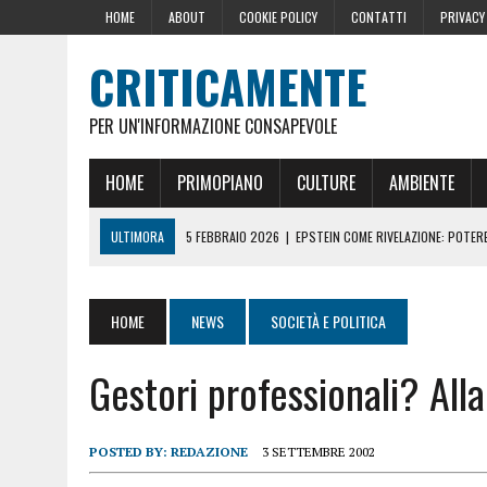
HOME
ABOUT
COOKIE POLICY
CONTATTI
PRIVACY
CRITICAMENTE
PER UN'INFORMAZIONE CONSAPEVOLE
HOME
PRIMOPIANO
CULTURE
AMBIENTE
ULTIMORA
5 FEBBRAIO 2026
|
EPSTEIN COME RIVELAZIONE: POTERE,
10 DICEMBRE 2024
|
IL GOLPE ROMENO
16 OTTOBRE 2024
|
LA GERMANIA PENSA ALLA FINE DELL’AUSTERITÀ: L
HOME
NEWS
SOCIETÀ E POLITICA
29 AGOSTO 2024
|
LE PRESSIONI DELLA CASA BIANCA PER LA CENSU
Gestori professionali? Alla
22 GIUGNO 2026
|
SOPRA LE NOSTRE TESTE: PERCHÉ CHIAMARLE “SC
POSTED BY:
REDAZIONE
3 SETTEMBRE 2002