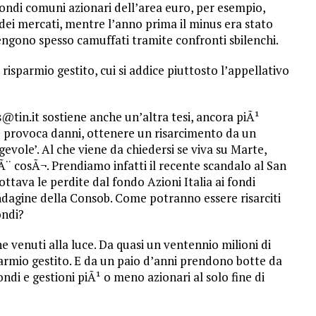
 fondi comuni azionari dell’area euro, per esempio,
dei mercati, mentre l’anno prima il minus era stato
vengono spesso camuffati tramite confronti sbilenchi.
l risparmio gestito, cui si addice piuttosto l’appellativo
tin.it sostiene anche un’altra tesi, ancora piÃ¹
ne provoca danni, ottenere un risarcimento da un
evole’. Al che viene da chiedersi se viva su Marte,
 cosÃ¬. Prendiamo infatti il recente scandalo al San
ottava le perdite dal fondo Azioni Italia ai fondi
ndagine della Consob. Come potranno essere risarciti
ondi?
ne venuti alla luce. Da quasi un ventennio milioni di
armio gestito. E da un paio d’anni prendono botte da
ondi e gestioni piÃ¹ o meno azionari al solo fine di