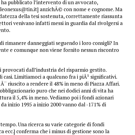
ha pubblicato l’intervento di un avvocato,
l [leonexus@tin.it] anzichÃ© con nome e cognome. Ma
ndatezza della tesi sostenuta, correttamente riassunta
ettori venivano infatti messi in guardia dal rivolgersi a
ento.
i rimanere danneggiati seguendo i loro consigli? In
quente e comunque non viene fornito nessun riscontro
provocati dall’industria del risparmio gestito.
asi. Limitiamoci a qualcuno fra i piÃ¹ significativi.
¨ riuscito a rendere il 48% in meno di Piazza Affari.
bbligazionario puro che nei dodici anni di vita ha
tura il 5,4% in meno. Vediamo poi i fondi azionari
e da inizio 1995 a inizio 2000 vanno dal -171% di
tempo. Una ricerca su varie categorie di fondi
ica ecc.] conferma che i minus di gestione sono la