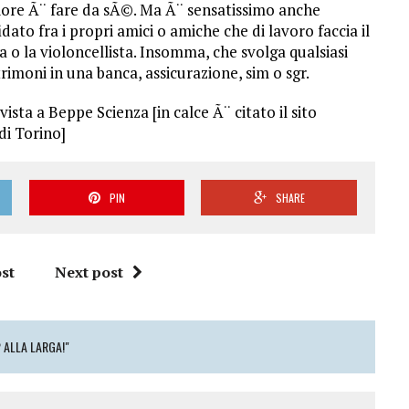
gliore Ã¨ fare da sÃ©. Ma Ã¨ sensatissimo anche
idato fra i propri amici o amiche che di lavoro faccia il
a o la violoncellista. Insomma, che svolga qualsiasi
imoni in una banca, assicurazione, sim o sgr.
ta a Beppe Scienza [in calce Ã¨ citato il sito
di Torino]
PIN
SHARE
st
Next post
 ALLA LARGA!"