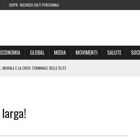
GDPR -RICHIEDI DATI PERSONALI
ECONOMIA
GLOBAL
MEDIA
MOVIMENTI
SALUTE
SOCI
 MORALE E LA CRISI TERMINALE DELLE ÉLITE
’EURO ALLA FINE DEL SUO CICLO
RA SUL WEB
 larga!
IE DI CONDENSA” NEL 2026 È UNA MENZOGNA