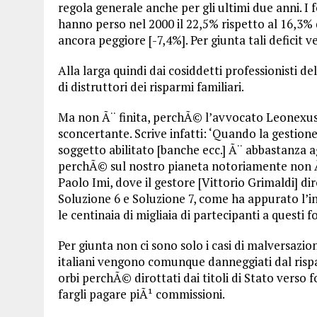
regola generale anche per gli ultimi due anni. I
hanno perso nel 2000 il 22,5% rispetto al 16,3% 
ancora peggiore [-7,4%]. Per giunta tali deficit 
Alla larga quindi dai cosiddetti professionisti de
di distruttori dei risparmi familiari.
Ma non Ã¨ finita, perchÃ© l’avvocato Leonexus@
sconcertante. Scrive infatti: ‘Quando la gestio
soggetto abilitato [banche ecc.] Ã¨ abbastanza ag
perchÃ© sul nostro pianeta notoriamente non Ã¨
Paolo Imi, dove il gestore [Vittorio Grimaldi] dir
Soluzione 6 e Soluzione 7, come ha appurato l’i
le centinaia di migliaia di partecipanti a questi f
Per giunta non ci sono solo i casi di malversazio
italiani vengono comunque danneggiati dal risp
orbi perchÃ© dirottati dai titoli di Stato verso f
fargli pagare piÃ¹ commissioni.