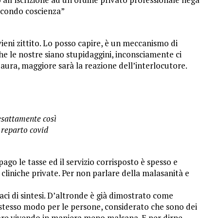
secondo coscienza”
ieni zittito. Lo posso capire, è un meccanismo di
 le nostre siano stupidaggini, inconsciamente ci
paura, maggiore sarà la reazione dell’interlocutore.
esattamente così
n reparto covid
ago le tasse ed il servizio corrisposto è spesso e
 cliniche private. Per non parlare della malasanità e
aci di sintesi. D’altronde è già dimostrato come
 stesso modo per le persone, considerato che sono dei
re vivendo in maniera meno malsana. E per dirne