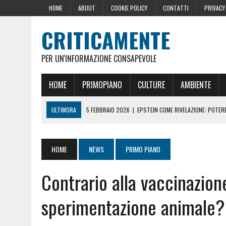
HOME
ABOUT
COOKIE POLICY
CONTATTI
PRIVACY
CRITICAMENTE
PER UN'INFORMAZIONE CONSAPEVOLE
HOME
PRIMOPIANO
CULTURE
AMBIENTE
ULTIMORA
5 FEBBRAIO 2026
|
EPSTEIN COME RIVELAZIONE: POTERE,
10 DICEMBRE 2024
|
IL GOLPE ROMENO
16 OTTOBRE 2024
|
LA GERMANIA PENSA ALLA FINE DELL’AUSTERITÀ: L
HOME
NEWS
PRIMO PIANO
29 AGOSTO 2024
|
LE PRESSIONI DELLA CASA BIANCA PER LA CENSU
Contrario alla vaccinazion
22 GIUGNO 2026
|
SOPRA LE NOSTRE TESTE: PERCHÉ CHIAMARLE “SC
sperimentazione animale? E