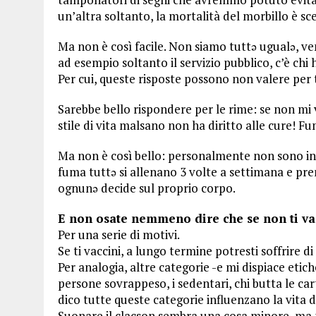
un’altra soltanto, la mortalità del morbillo è s
Ma non è così facile. Non siamo tuttə ugualə, v
ad esempio soltanto il servizio pubblico, c’è chi h
Per cui, queste risposte possono non valere per 
Sarebbe bello rispondere per le rime: se non mi 
stile di vita malsano non ha diritto alle cure! Fu
Ma non è così bello: personalmente non sono in
fuma tuttə si allenano 3 volte a settimana e p
ognunə decide sul proprio corpo.
E non osate nemmeno dire che se non ti vacc
Per una serie di motivi.
Se ti vaccini, a lungo termine potresti soffrire 
Per analogia, altre categorie -e mi dispiace etic
persone sovrappeso, i sedentari, chi butta le cart
dico tutte queste categorie influenzano la vita de
Suonare il clacson sembra una cosa minore, ma 