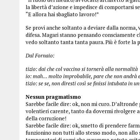
la libertà d’azione e impedisce di comportarsi 
“E allora hai sbagliato lavoro!”
Se provi anche soltanto a deviare dalla norma, v
difesa. Magari stanno pensando consciamente che
vedo soltanto tanta tanta paura. Più è forte la 
Dal Fornaio:
tizio: dai che col vaccino si tornerà alla normalità
io: mah… molto improbabile, pare che non andrà 
tizio: se se, non diresti così se finissi intubata in u
Nessun pragmatismo
Sarebbe facile dire: ok, non mi curo. D’altronde p
volentieri carente, tanto da dovermi rivolgere a
della corruzione!
Sarebbe facile dire: ok, smetto di prendere farm
funzionino non tutti allo stesso modo, non allo
tamponatori di segni che avremmo potuto evita