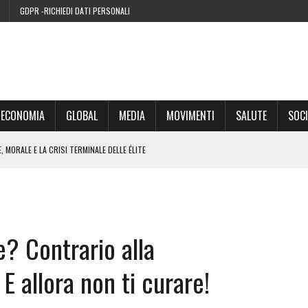
GDPR -RICHIEDI DATI PERSONALI
ECONOMIA
GLOBAL
MEDIA
MOVIMENTI
SALUTE
SOCI
 MORALE E LA CRISI TERMINALE DELLE ÉLITE
’EURO ALLA FINE DEL SUO CICLO
RA SUL WEB
e? Contrario alla
IE DI CONDENSA” NEL 2026 È UNA MENZOGNA
 allora non ti curare!