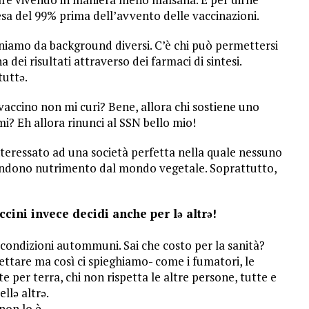
cesa del 99% prima dell’avvento delle vaccinazioni.
eniamo da background diversi. C’è chi può permettersi
a dei risultati attraverso dei farmaci di sintesi.
tuttə.
vaccino non mi curi? Bene, allora chi sostiene uno
mi? Eh allora rinunci al SSN bello mio!
teressato ad una società perfetta nella quale nessuno
rendono nutrimento dal mondo vegetale. Soprattutto,
ini invece decidi anche per lə altrə!
di condizioni autommuni. Sai che costo per la sanità?
hettare ma così ci spieghiamo- come i fumatori, le
e per terra, chi non rispetta le altre persone, tutte e
llə altrə.
non lo è.