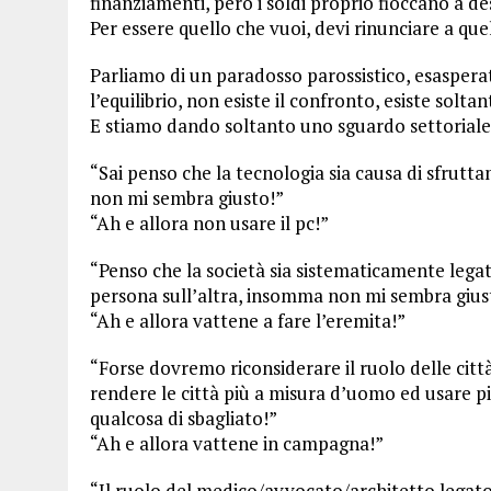
finanziamenti, però i soldi proprio fioccano a de
Per essere quello che vuoi, devi rinunciare a quel
Parliamo di un paradosso parossistico, esasperat
l’equilibrio, non esiste il confronto, esiste solta
E stiamo dando soltanto uno sguardo settorial
“Sai penso che la tecnologia sia causa di sfrutta
non mi sembra giusto!”
“Ah e allora non usare il pc!”
“Penso che la società sia sistematicamente lega
persona sull’altra, insomma non mi sembra gius
“Ah e allora vattene a fare l’eremita!”
“Forse dovremo riconsiderare il ruolo delle citt
rendere le città più a misura d’uomo ed usare più
qualcosa di sbagliato!”
“Ah e allora vattene in campagna!”
“Il ruolo del medico/avvocato/architetto legato 