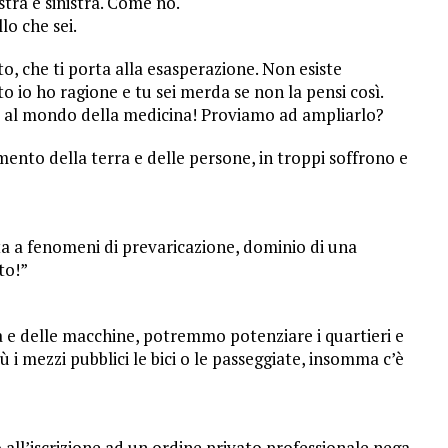
stra e sinistra. Come no.
lo che sei.
o, che ti porta alla esasperazione. Non esiste
nto io ho ragione e tu sei merda se non la pensi così.
e al mondo della medicina! Proviamo ad ampliarlo?
mento della terra e delle persone, in troppi soffrono e
ta a fenomeni di prevaricazione, dominio di una
to!”
à e delle macchine, potremmo potenziare i quartieri e
 i mezzi pubblici le bici o le passeggiate, insomma c’è
all’iscrizione ad un ordine privato professionale nega