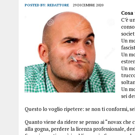
POSTED BY:
REDATTORE
29 DICEMBRE 2020
Cosa 
C’è u
conso
societ
Un mon
fascis
Un mon
estre
Un mo
trucco
soltan
Un mo
sei de
Questo lo voglio ripetere: se non ti conformi, s
Quanto viene da ridere se penso ai “novax che c’
alla gogna, perdere la licenza professionale, der