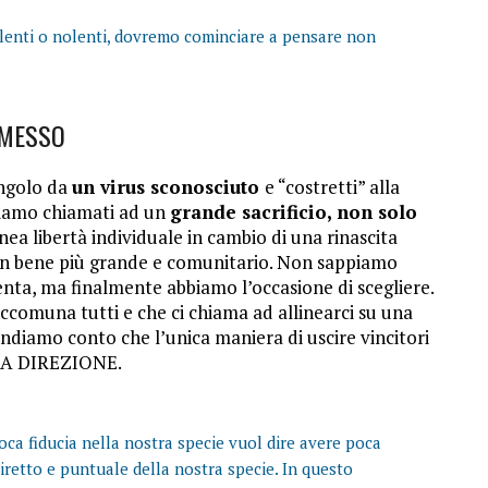
olenti o nolenti, dovremo cominciare a pensare non
OMESSO
angolo da
un virus sconosciuto
e “costretti” alla
siamo chiamati ad un
grande sacrificio, non solo
ea libertà individuale in cambio di una rinascita
n bene più grande e comunitario. Non sappiamo
enta, ma finalmente abbiamo l’occasione di scegliere.
comuna tutti e che ci chiama ad allinearci su una
 rendiamo conto che l’unica maniera di uscire vincitori
SA DIREZIONE.
poca fiducia nella nostra specie vuol dire avere poca
 diretto e puntuale della nostra specie. In questo