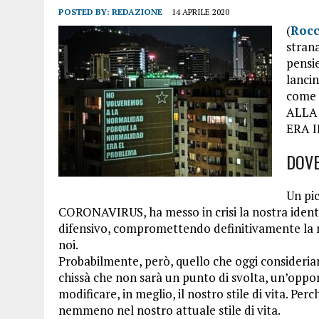
POSTED BY:
REDAZIONE
14 APRILE 2020
(
Rocc
stran
pensie
lancin
come 
ALLA
ERA 
DOVE
Un pic
CORONAVIRUS, ha messo in crisi la nostra identi
difensivo, compromettendo definitivamente la n
noi.
Probabilmente, però, quello che oggi consideri
chissà che non sarà un punto di svolta, un’oppo
modificare, in meglio, il nostro stile di vita. Perc
nemmeno nel nostro attuale stile di vita.