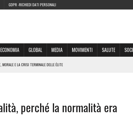
GDPR -RICHIEDI DATI PERSONALI
ECONOMIA
GLOBAL
MEDIA
MOVIMENTI
SALUTE
SOCI
 MORALE E LA CRISI TERMINALE DELLE ÉLITE
’EURO ALLA FINE DEL SUO CICLO
RA SUL WEB
lità, perché la normalità era
IE DI CONDENSA” NEL 2026 È UNA MENZOGNA