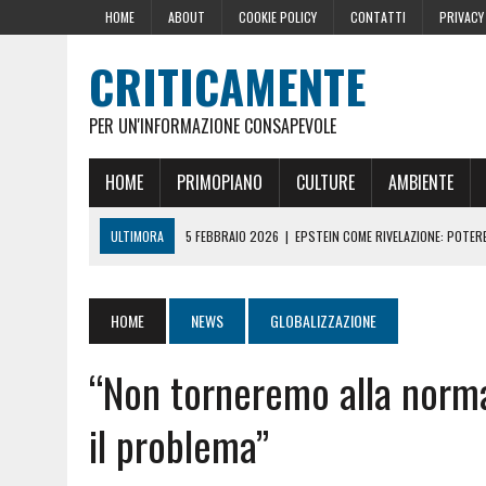
HOME
ABOUT
COOKIE POLICY
CONTATTI
PRIVACY
CRITICAMENTE
PER UN'INFORMAZIONE CONSAPEVOLE
HOME
PRIMOPIANO
CULTURE
AMBIENTE
ULTIMORA
5 FEBBRAIO 2026
|
EPSTEIN COME RIVELAZIONE: POTERE,
10 DICEMBRE 2024
|
IL GOLPE ROMENO
16 OTTOBRE 2024
|
LA GERMANIA PENSA ALLA FINE DELL’AUSTERITÀ: L
HOME
NEWS
GLOBALIZZAZIONE
29 AGOSTO 2024
|
LE PRESSIONI DELLA CASA BIANCA PER LA CENSU
“Non torneremo alla norma
22 GIUGNO 2026
|
SOPRA LE NOSTRE TESTE: PERCHÉ CHIAMARLE “SC
il problema”