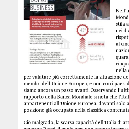
Nell’u
Mondia
stila 
nei di
rispe
al ci
nazio
quaran
cinqua
nella 
per valutare più correttamente la situazione del
membri dell’Unione Europea, e non con i paesi d
siamo ancora un passo avanti. Osservando l’ultim
rapporto della Banca Mondiale si nota che l’Ital
appartenenti all’Unione Europea, davanti solo a
posizione già occupata nella classifica contenut
Ciò malgrado, la scarsa capacità dell’Italia di a
governo Renzi, il quale anzi non appare interess