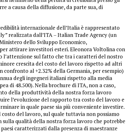
rre a causa della diffusione, da parte sua, di
edibilità internazionale dell’Italia è rappresentato
aly
”
realizzata dall’ITA – Italian Trade Agency (un
l Ministero dello Sviluppo Economico,
per attirare investitori esteri. Eleonora Voltolina con
 l’attenzione sul fatto che tra i caratteri del nostro
minore crescita del costo del lavoro rispetto ad altri
 in confronto al +2.32% della Germania, per esempio)
annua degli ingegneri italiani rispetto alla media
ea di 48.500). Nella brochure di ITA, non a caso,
o della produttività della nostra forza lavoro
ruire l’evoluzione del rapporto tra costo del lavoro e
erminare in quale paese sia più conveniente investire.
del costo del lavoro, sul quale tuttavia non possiamo
on sulla qualità della nostra forza lavoro che potrebbe
n paesi caratterizzati dalla presenza di maestranze