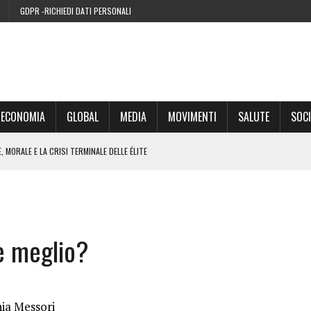
GDPR -RICHIEDI DATI PERSONALI
ECONOMIA
GLOBAL
MEDIA
MOVIMENTI
SALUTE
SOCI
 MORALE E LA CRISI TERMINALE DELLE ÉLITE
’EURO ALLA FINE DEL SUO CICLO
RA SUL WEB
 è meglio?
IE DI CONDENSA” NEL 2026 È UNA MENZOGNA
nia Messori