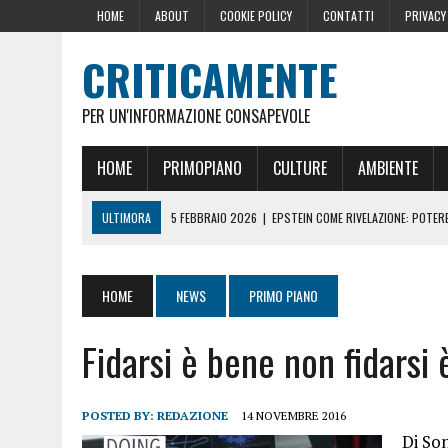
HOME
ABOUT
COOKIE POLICY
CONTATTI
PRIVACY
CRITICAMENTE
PER UN'INFORMAZIONE CONSAPEVOLE
HOME
PRIMOPIANO
CULTURE
AMBIENTE
ULTIMORA
5 FEBBRAIO 2026
|
EPSTEIN COME RIVELAZIONE: POTERE,
10 DICEMBRE 2024
|
IL GOLPE ROMENO
16 OTTOBRE 2024
|
LA GERMANIA PENSA ALLA FINE DELL’AUSTERITÀ: L
HOME
NEWS
PRIMO PIANO
29 AGOSTO 2024
|
LE PRESSIONI DELLA CASA BIANCA PER LA CENSU
Fidarsi è bene non fidarsi
22 GIUGNO 2026
|
SOPRA LE NOSTRE TESTE: PERCHÉ CHIAMARLE “SC
POSTED BY:
REDAZIONE
14 NOVEMBRE 2016
Di So