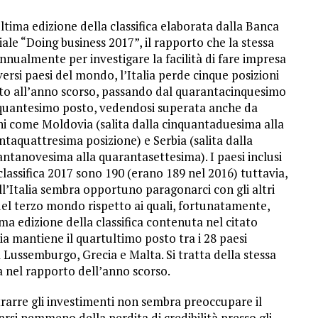
ltima edizione della classifica elaborata dalla Banca
le “Doing business 2017”, il rapporto che la stessa
annualmente per investigare la facilità di fare impresa
versi paesi del mondo, l’Italia perde cinque posizioni
tto all’anno scorso, passando dal quarantacinquesimo
nquantesimo posto, vedendosi superata anche da
ni come Moldovia (salita dalla cinquantaduesima alla
taquattresima posizione) e Serbia (salita dalla
ntanovesima alla quarantasettesima). I paesi inclusi
classifica 2017 sono 190 (erano 189 nel 2016) tuttavia,
l’Italia sembra opportuno paragonarci con gli altri
el terzo mondo rispetto ai quali, fortunatamente,
a edizione della classifica contenuta nel citato
ia mantiene il quartultimo posto tra i 28 paesi
 Lussemburgo, Grecia e Malta. Si tratta della stessa
a nel rapporto dell’anno scorso.
ttrarre gli investimenti non sembra preoccupare il
arsi nemmeno della perdita di credibilità presso gli