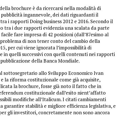
lla brochure è da ricercarsi nella modalità di
ubblicità ingannevole, dei dati riguardanti il
ra i rapporti Doing business 2012 e 2016. Secondo il
o tra i due rapporti evidenzia una scalata da parte
iù facile fare impresa di 42 posizioni (dall’87esimo al
 problema di non tener conto del cambio della
5, per cui viene ignorata l’impossibilità di
 in quelli successivi con quelli contenuti nei rapporti
 pubblicazione della Banca Mondiale.
dal sottosegretario allo Sviluppo Economico Ivan
e la riforma costituzionale come già acquisite,
icata la brochure, fosse già noto il fatto che in
eferendum costituzionale dall’esito nient’affatto
ibili modifiche all’Italicum. I citati cambiamenti
a garantire stabilità e migliore efficienza legislativa, e
per gli investitori, concretamente non sono ancora