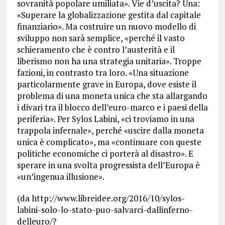
sovranità popolare umiliata». Vie d’uscita? Una:
«Superare la globalizzazione gestita dal capitale
finanziario». Ma costruire un nuovo modello di
sviluppo non sarà semplice, «perché il vasto
schieramento che è contro l’austerità e il
liberismo non ha una strategia unitaria». Troppe
fazioni, in contrasto tra loro. «Una situazione
particolarmente grave in Europa, dove esiste il
problema di una moneta unica che sta allargando
i divari tra il blocco dell’euro-marco e i paesi della
periferia». Per Sylos Labini, «ci troviamo in una
trappola infernale», perché «uscire dalla moneta
unica è complicato», ma «continuare con queste
politiche economiche ci porterà al disastro». E
sperare in una svolta progressista dell’Europa è
«un’ingenua illusione».
(da http://www.libreidee.org/2016/10/sylos-
labini-solo-lo-stato-puo-salvarci-dallinferno-
delleuro/?