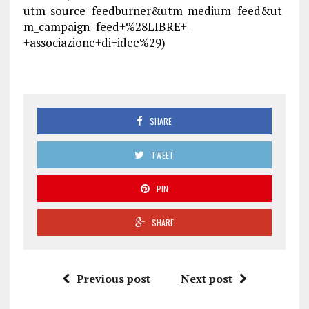
utm_source=feedburner&utm_medium=feed&ut
m_campaign=feed+%28LIBRE+-
+associazione+di+idee%29)
SHARE
TWEET
PIN
SHARE
Previous post
Next post