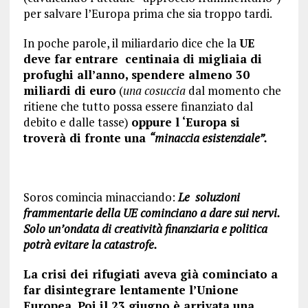
per salvare l’Europa prima che sia troppo tardi.
In poche parole, il miliardario dice che la
UE
deve far entrare
centinaia di migliaia di
profughi all’anno, spendere almeno 30
miliardi di euro
(
una cosuccia
dal momento che
ritiene che tutto possa essere finanziato dal
debito e dalle tasse)
oppure l ‘E
uropa si
troverà
di fronte una
“minaccia esistenziale”.
Soros comincia minacciando:
Le soluzioni
frammentarie della UE cominciano a dare sui nervi.
Solo un’ondata di creatività finanziaria e politica
potrà evitare la catastrofe.
La crisi dei rifugiati aveva già cominciato a
far disintegrare lentamente l’U
n
ione
Europea. Poi il 23 giugno è arrivata una