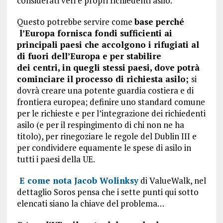
considerati veri e propri richiedenti asilo.
Questo potrebbe servire come
base perché
l’Europa fornisca
f
ondi sufficienti ai
principali paesi che accolgono i rifugiati al
di fuori dell’Europa e
per s
tabilire
dei
centri, in quegli stessi paesi,
dove potrà
cominciare il processo di richiesta asilo;
si
dovrà creare una potente guardia costiera e di
frontiera europea; definire uno standard comune
per le richieste e per l’integrazione dei richiedenti
asilo (e per il respingimento di chi non ne ha
titolo), per rinegoziare le regole del Dublin III e
per condividere equamente le spese di asilo in
tutti i paesi della UE.
E come nota Jacob Wolinksy
di ValueWalk, nel
dettaglio Soros pensa che i sette punti qui sotto
elencati siano la chiave del problema…