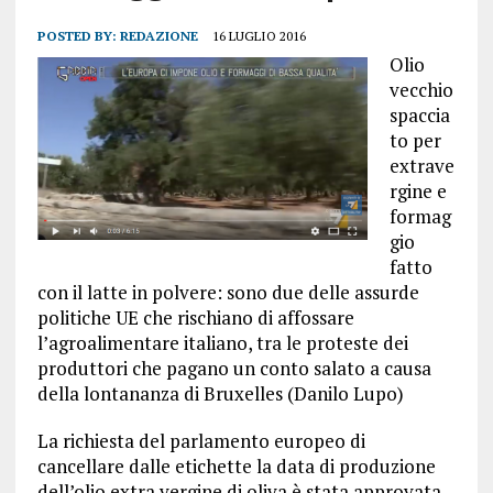
POSTED BY:
REDAZIONE
16 LUGLIO 2016
Olio
vecchio
spaccia
to per
extrave
rgine e
formag
gio
fatto
con il latte in polvere: sono due delle assurde
politiche UE che rischiano di affossare
l’agroalimentare italiano, tra le proteste dei
produttori che pagano un conto salato a causa
della lontananza di Bruxelles (Danilo Lupo)
La richiesta del parlamento europeo di
cancellare dalle etichette la data di produzione
dell’olio extra vergine di oliva è stata approvata