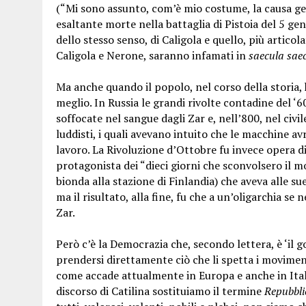
(“Mi sono assunto, com’è mio costume, la causa gener
esaltante morte nella battaglia di Pistoia del 5 genn
dello stesso senso, di Caligola e quello, più articola
Caligola e Nerone, saranno infamati in
saecula sae
Ma anche quando il popolo, nel corso della storia, 
meglio. In Russia le grandi rivolte contadine del 
soffocate nel sangue dagli Zar e, nell’800, nel civi
luddisti, i quali avevano intuito che le macchine avr
lavoro. La Rivoluzione d’Ottobre fu invece opera di
protagonista dei “dieci giorni che sconvolsero il 
bionda alla stazione di Finlandia) che aveva alle su
ma il risultato, alla fine, fu che a un’oligarchia se 
Zar.
Però c’è la Democrazia che, secondo lettera, è ‘il 
prendersi direttamente ciò che li spetta i movimen
come accade attualmente in Europa e anche in Italia
discorso di Catilina sostituiamo il termine
Repubbli