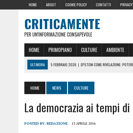
HOME
ABOUT
COOKIE POLICY
CONTATTI
PRIVACY
CRITICAMENTE
PER UN'INFORMAZIONE CONSAPEVOLE
HOME
PRIMOPIANO
CULTURE
AMBIENTE
ULTIMORA
5 FEBBRAIO 2026
|
EPSTEIN COME RIVELAZIONE: POTERE,
10 DICEMBRE 2024
|
IL GOLPE ROMENO
16 OTTOBRE 2024
|
LA GERMANIA PENSA ALLA FINE DELL’AUSTERITÀ: L
HOME
NEWS
CULTURE
29 AGOSTO 2024
|
LE PRESSIONI DELLA CASA BIANCA PER LA CENSU
La democrazia ai tempi d
22 GIUGNO 2026
|
SOPRA LE NOSTRE TESTE: PERCHÉ CHIAMARLE “SC
POSTED BY:
REDAZIONE
13 APRILE 2016