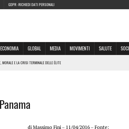
GDPR -RICHIEDI DATI PERSONALI
ECONOMIA
GLOBAL
MEDIA
MOVIMENTI
SALUTE
SOCI
 MORALE E LA CRISI TERMINALE DELLE ÉLITE
’EURO ALLA FINE DEL SUO CICLO
RA SUL WEB
i Panama
IE DI CONDENSA” NEL 2026 È UNA MENZOGNA
di Massimo Fini – 11/04/2016 –
Fonte: