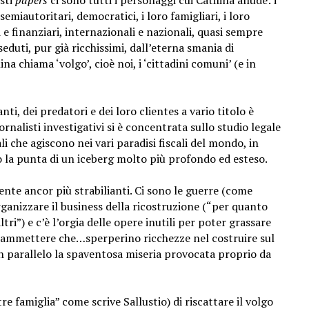
esti
papers
ci sono tutti i personaggi cui Catilina allude: i
 semiautoritari, democratici, i loro famigliari, i loro
 e finanziari, internazionali e nazionali, quasi sempre
sseduti, pur già ricchissimi, dall’eterna smania di
ina chiama ‘volgo’, cioè noi, i ‘cittadini comuni’ (e in
ti, dei predatori e dei loro clientes a vario titolo è
nalisti investigativi si è concentrata sullo studio legale
 che agiscono nei vari paradisi fiscali del mondo, in
o la punta di un iceberg molto più profondo ed esteso.
sente ancor più strabilianti. Ci sono le guerre (come
organizzare il business della ricostruzione (“per quanto
ri”) e c’è l’orgia delle opere inutili per poter grassare
ò ammettere che…sperperino ricchezze nel costruire sul
in parallelo la spaventosa miseria provocata proprio da
re famiglia” come scrive Sallustio) di riscattare il volgo