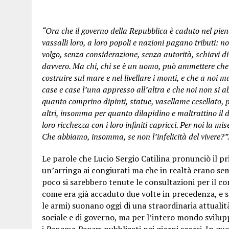
“Ora che il governo della Repubblica è caduto nel pieno
vassalli loro, a loro popoli e nazioni pagano tributi: noi
volgo, senza considerazione, senza autorità, schiavi d
davvero. Ma chi, chi se è un uomo, può ammettere che e
costruire sul mare e nel livellare i monti, e che a noi 
case e case l’una appresso all’altra e che noi non si a
quanto comprino dipinti, statue, vasellame cesellato, 
altri, insomma per quanto dilapidino e maltrattino il d
loro ricchezza con i loro infiniti capricci. Per noi la mis
Che abbiamo, insomma, se non l’infelicità del vivere?”
Le parole che Lucio Sergio Catilina pronunciò il pr
un’arringa ai congiurati ma che in realtà erano se
poco si sarebbero tenute le consultazioni per il con
come era già accaduto due volte in precedenza, e 
le armi) suonano oggi di una straordinaria attualit
sociale e di governo, ma per l’intero mondo svilupp