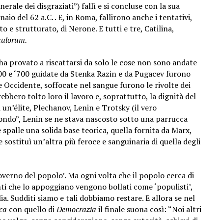
ale dei disgraziati”) fallì e si concluse con la sua
aio del 62 a.C. . E, in Roma, fallirono anche i tentativi,
to e strutturato, di Nerone. E tutti e tre, Catilina,
culorum.
ha provato a riscattarsi da solo le cose non sono andate
‘600 e ‘700 guidate da Stenka Razin e da Pugacev furono
le Occidente, soffocate nel sangue furono le rivolte dei
ebbero tolto loro il lavoro e, soprattutto, la dignità del
 un’élite, Plechanov, Lenin e Trotsky (il vero
mondo”, Lenin se ne stava nascosto sotto una parrucca
e spalle una solida base teorica, quella fornita da Marx,
ne sostituì un’altra più feroce e sanguinaria di quella degli
governo del popolo’. Ma ogni volta che il popolo cerca di
ti che lo appoggiano vengono bollati come ‘populisti’,
. Sudditi siamo e tali dobbiamo restare. E allora se nel
ca
con quello di
Democrazia
il finale suona così: “Noi altri