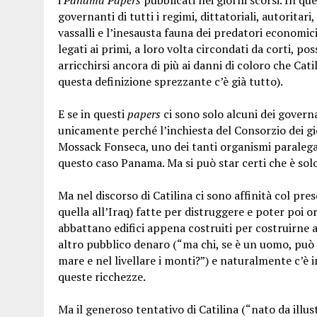
i
Panama Papers
pubblicati nei giorni scorsi. In qu
governanti di tutti i regimi, dittatoriali, autoritari,
vassalli e l’inesausta fauna dei predatori economici
legati ai primi, a loro volta circondati da corti, po
arricchirsi ancora di più ai danni di coloro che Catil
questa definizione sprezzante c’è già tutto).
E se in questi
papers
ci sono solo alcuni dei governan
unicamente perché l’inchiesta del Consorzio dei gior
Mossack Fonseca, uno dei tanti organismi paralegali
questo caso Panama. Ma si può star certi che è sol
Ma nel discorso di Catilina ci sono affinità col pre
quella all’Iraq) fatte per distruggere e poter poi 
abbattano edifici appena costruiti per costruirne alt
altro pubblico denaro (“ma chi, se è un uomo, pu
mare e nel livellare i monti?”) e naturalmente c’è 
queste ricchezze.
Ma il generoso tentativo di Catilina (“nato da illust