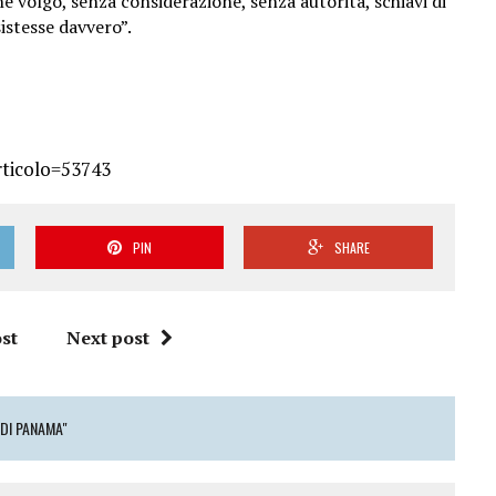
che volgo, senza considerazione, senza autorità, schiavi di
istesse davvero”.
rticolo=53743
PIN
SHARE
st
Next post
 DI PANAMA"