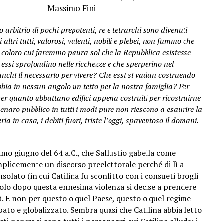
Massimo Fini
 arbitrio di pochi prepotenti, re e tetrarchi sono divenuti
 altri tutti, valorosi, valenti, nobili e plebei, non fummo che
i coloro cui faremmo paura sol che la Repubblica esistesse
ssi sprofondino nelle ricchezze e che sperperino nel
manchi il necessario per vivere? Che essi si vadan costruendo
bbia in nessun angolo un tetto per la nostra famiglia? Per
per quanto abbattano edifici appena costruiti per ricostruirne
enaro pubblico in tutti i modi pure non riescono a esaurire la
eria in casa, i debiti fuori, triste l’oggi, spaventoso il domani.
.
imo giugno del 64 a.C., che Sallustio gabella come
mplicemente un discorso preelettorale perché di lì a
solato (in cui Catilina fu sconfitto con i consueti brogli
solo dopo questa ennesima violenza si decise a prendere
à. E non per questo o quel Paese, questo o quel regime
ato e globalizzato. Sembra quasi che Catilina abbia letto