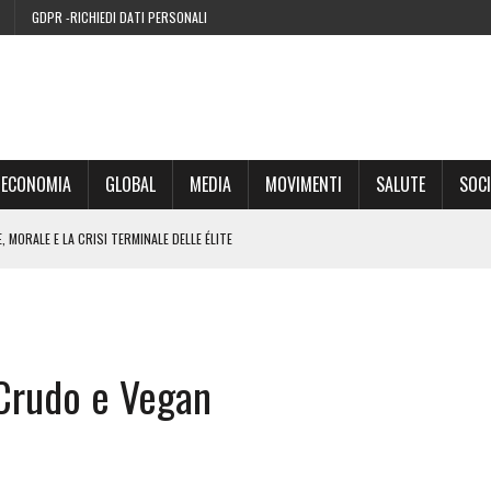
GDPR -RICHIEDI DATI PERSONALI
ECONOMIA
GLOBAL
MEDIA
MOVIMENTI
SALUTE
SOCI
 MORALE E LA CRISI TERMINALE DELLE ÉLITE
’EURO ALLA FINE DEL SUO CICLO
RA SUL WEB
 Crudo e Vegan
IE DI CONDENSA” NEL 2026 È UNA MENZOGNA