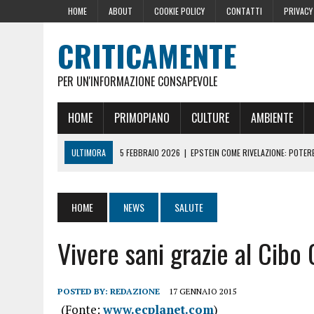
HOME
ABOUT
COOKIE POLICY
CONTATTI
PRIVACY
CRITICAMENTE
PER UN'INFORMAZIONE CONSAPEVOLE
HOME
PRIMOPIANO
CULTURE
AMBIENTE
ULTIMORA
5 FEBBRAIO 2026
|
EPSTEIN COME RIVELAZIONE: POTERE,
10 DICEMBRE 2024
|
IL GOLPE ROMENO
16 OTTOBRE 2024
|
LA GERMANIA PENSA ALLA FINE DELL’AUSTERITÀ: L
HOME
NEWS
SALUTE
29 AGOSTO 2024
|
LE PRESSIONI DELLA CASA BIANCA PER LA CENSU
Vivere sani grazie al Cibo
22 GIUGNO 2026
|
SOPRA LE NOSTRE TESTE: PERCHÉ CHIAMARLE “SC
POSTED BY:
REDAZIONE
17 GENNAIO 2015
(Fonte:
www.ecplanet.com
)