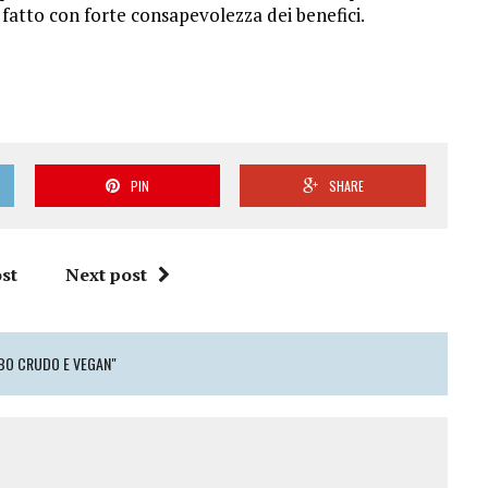
e fatto con forte consapevolezza dei benefici.
PIN
SHARE
st
Next post
CIBO CRUDO E VEGAN"