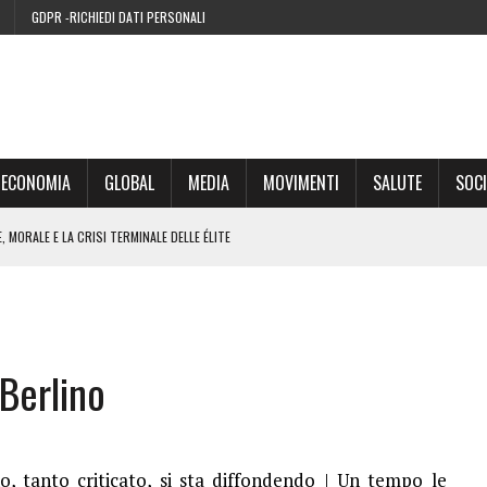
GDPR -RICHIEDI DATI PERSONALI
ECONOMIA
GLOBAL
MEDIA
MOVIMENTI
SALUTE
SOCI
 MORALE E LA CRISI TERMINALE DELLE ÉLITE
’EURO ALLA FINE DEL SUO CICLO
RA SUL WEB
Berlino
IE DI CONDENSA” NEL 2026 È UNA MENZOGNA
no, tanto criticato, si sta diffondendo | Un tempo le