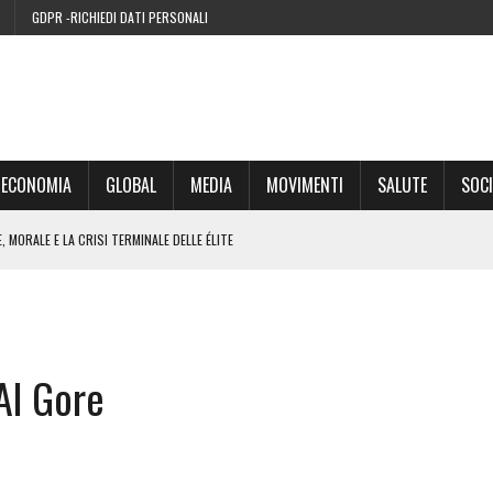
GDPR -RICHIEDI DATI PERSONALI
ECONOMIA
GLOBAL
MEDIA
MOVIMENTI
SALUTE
SOCI
 MORALE E LA CRISI TERMINALE DELLE ÉLITE
’EURO ALLA FINE DEL SUO CICLO
RA SUL WEB
Al Gore
IE DI CONDENSA” NEL 2026 È UNA MENZOGNA