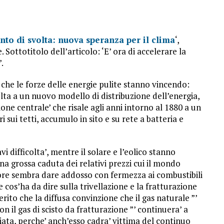
unto di svolta: nuova speranza per il clima
‘,
. Sottotitolo dell’articolo: ‘E’ ora di accelerare la
.
’ che le forze delle energie pulite stanno vincendo:
olta a un nuovo modello di distribuzione dell’energia,
one centrale’ che risale agli anni intorno al 1880 a un
i sui tetti, accumulo in sito e su rete a batteria e
i difficolta’, mentre il solare e l’eolico stanno
a grossa caduta dei relativi prezzi cui il mondo
Gore sembra dare addosso con fermezza ai combustibili
e cos’ha da dire sulla trivellazione e la fratturazione
erito che la diffusa convinzione che il gas naturale ”’
con il gas di scisto da fratturazione ”’ continuera’ a
liata, perche’ anch’esso cadra’ vittima del continuo