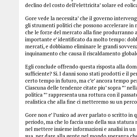
declino del costo dell’elettricita’ solare ed eolica
Gore vede la necessita’ che il governo interveng
gli strumenti politici che possono accelerare in 
che le forze del mercato alla fine produrranno 
importante e’ identificato da molto tempo: dob
mercati, e dobbiamo eliminare le grandi sovvenz
inquinamento che causa il riscaldamento globale
Egli conclude offrendo questa risposta alla dom
sufficiente? Si. I danni sono stati prodotti e il
certo tempo in futuro, ma c’e’ ancora tempo per e
Ciascuna delle tendenze citate piu’ sopra ”’ nel
politica ”’ rappresenta una rottura con il passa
realistica che alla fine ci metteremo su un percors
Gore non e’ l’unico ad aver parlato o scritto in q
periodo, ma che lo faccia uno della sua statura 
nel mettere insieme informazioni e analisi in un 
sua, per dare alla gente nel mondo speranza che a