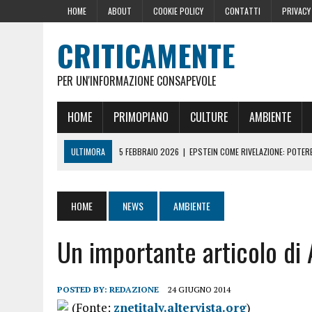
HOME
ABOUT
COOKIE POLICY
CONTATTI
PRIVACY
CRITICAMENTE
PER UN'INFORMAZIONE CONSAPEVOLE
HOME
PRIMOPIANO
CULTURE
AMBIENTE
ULTIMORA
5 FEBBRAIO 2026
|
EPSTEIN COME RIVELAZIONE: POTERE,
10 DICEMBRE 2024
|
IL GOLPE ROMENO
16 OTTOBRE 2024
|
LA GERMANIA PENSA ALLA FINE DELL’AUSTERITÀ: L
HOME
NEWS
AMBIENTE
29 AGOSTO 2024
|
LE PRESSIONI DELLA CASA BIANCA PER LA CENSU
Un importante articolo di 
22 GIUGNO 2026
|
SOPRA LE NOSTRE TESTE: PERCHÉ CHIAMARLE “SC
POSTED BY:
REDAZIONE
24 GIUGNO 2014
(Fonte:
znetitaly.altervista.org
)