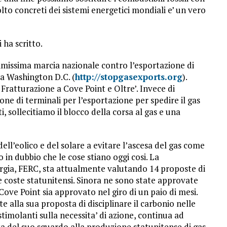
lto concreti dei sistemi energetici mondiali e’ un vero
 ha scritto.
imissima marcia nazionale contro l’esportazione di
o a Washington D.C. (
http://stopgasexports.org
).
 Fratturazione a Cove Point e Oltre’. Invece di
ne di terminali per l’esportazione per spedire il gas
i, sollecitiamo il blocco della corsa al gas e una
dell’eolico e del solare a evitare l’ascesa del gas come
 in dubbio che le cose stiano oggi cosi. La
ergia, FERC, sta attualmente valutando 14 proposte di
e coste statunitensi. Sinora ne sono state approvate
i Cove Point sia approvato nel giro di un paio di mesi.
la sua proposta di disciplinare il carbonio nelle
stimolanti sulla necessita’ di azione, continua ad
a del suo sguardo alla produzione statunitense di gas