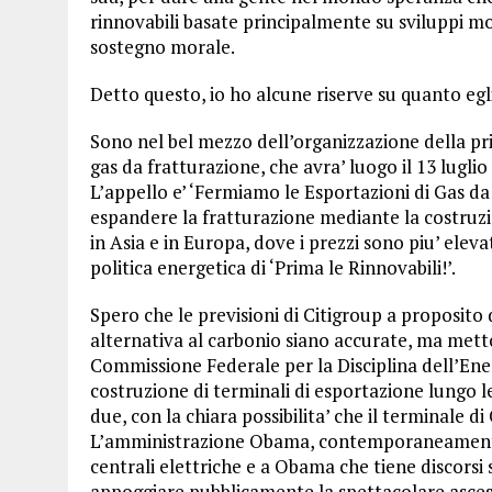
rinnovabili basate principalmente su sviluppi mo
sostegno morale.
Detto questo, io ho alcune riserve su quanto egli
Sono nel bel mezzo dell’organizzazione della pr
gas da fratturazione, che avra’ luogo il 13 lugli
L’appello e’ ‘Fermiamo le Esportazioni di Gas da
espandere la fratturazione mediante la costruzio
in Asia e in Europa, dove i prezzi sono piu’ elevat
politica energetica di ‘Prima le Rinnovabili!’.
Spero che le previsioni di Citigroup a proposito 
alternativa al carbonio siano accurate, ma metto
Commissione Federale per la Disciplina dell’En
costruzione di terminali di esportazione lungo l
due, con la chiara possibilita’ che il terminale d
L’amministrazione Obama, contemporaneamente al
centrali elettriche e a Obama che tiene discorsi 
appoggiare pubblicamente la spettacolare asces