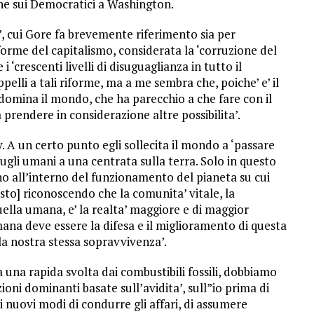
che sui Democratici a Washington.
’, cui Gore fa brevemente riferimento sia per
iforme del capitalismo, considerata la ‘corruzione del
 ‘crescenti livelli di disuguaglianza in tutto il
pelli a tali riforme, ma a me sembra che, poiche’ e’ il
 domina il mondo, che ha parecchio a che fare con il
 prendere in considerazione altre possibilita’.
 A un certo punto egli sollecita il mondo a ‘passare
ugli umani a una centrata sulla terra. Solo in questo
 all’interno del funzionamento del pianeta su cui
to] riconoscendo che la comunita’ vitale, la
uella umana, e’ la realta’ maggiore e di maggior
mana deve essere la difesa e il miglioramento di questa
la nostra stessa sopravvivenza’.
una rapida svolta dai combustibili fossili, dobbiamo
zioni dominanti basate sull’avidita’, sull”io prima di
di nuovi modi di condurre gli affari, di assumere