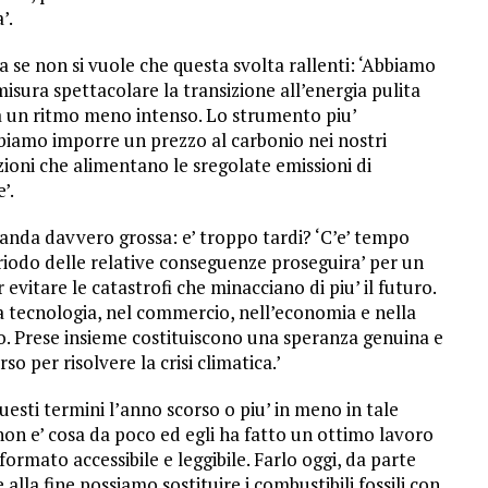
’.
a se non si vuole che questa svolta rallenti: ‘Abbiamo
misura spettacolare la transizione all’energia pulita
a un ritmo meno intenso. Lo strumento piu’
biamo imporre un prezzo al carbonio nei nostri
ioni che alimentano le sregolate emissioni di
’.
anda davvero grossa: e’ troppo tardi? ‘C’e’ tempo
 periodo delle relative conseguenze proseguira’ per un
vitare le catastrofi che minacciano di piu’ il futuro.
la tecnologia, nel commercio, nell’economia e nella
to. Prese insieme costituiscono una speranza genuina e
o per risolvere la crisi climatica.’
uesti termini l’anno scorso o piu’ in meno in tale
non e’ cosa da poco ed egli ha fatto un ottimo lavoro
formato accessibile e leggibile. Farlo oggi, da parte
lla fine possiamo sostituire i combustibili fossili con