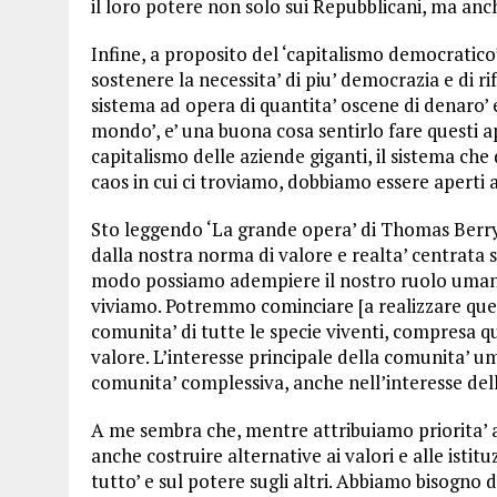
il loro potere non solo sui Repubblicani, ma an
Infine, a proposito del ‘capitalismo democratico
sostenere la necessita’ di piu’ democrazia e di r
sistema ad opera di quantita’ oscene di denaro’ e i
mondo’, e’ una buona cosa sentirlo fare questi ap
capitalismo delle aziende giganti, il sistema che
caos in cui ci troviamo, dobbiamo essere aperti a
Sto leggendo ‘La grande opera’ di Thomas Berry.
dalla nostra norma di valore e realta’ centrata s
modo possiamo adempiere il nostro ruolo umano
viviamo. Potremmo cominciare [a realizzare ques
comunita’ di tutte le specie viventi, compresa q
valore. L’interesse principale della comunita’ u
comunita’ complessiva, anche nell’interesse del
A me sembra che, mentre attribuiamo priorita’ a 
anche costruire alternative ai valori e alle istitu
tutto’ e sul potere sugli altri. Abbiamo bisogno 