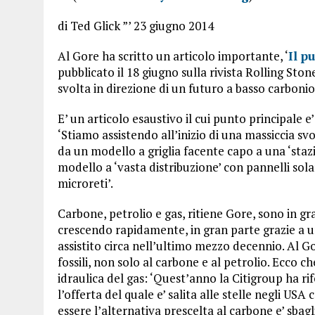
di Ted Glick ”’ 23 giugno 2014
Al Gore ha scritto un articolo importante, ‘
Il p
pubblicato il 18 giugno sulla rivista Rolling Stone
svolta in direzione di un futuro a basso carbonio’
E’ un articolo esaustivo il cui punto principale e
‘Stiamo assistendo all’inizio di una massiccia sv
da un modello a griglia facente capo a una ‘stazi
modello a ‘vasta distribuzione’ con pannelli solar
microreti’.
Carbone, petrolio e gas, ritiene Gore, sono in grav
crescendo rapidamente, in gran parte grazie a un
assistito circa nell’ultimo mezzo decennio. Al 
fossili, non solo al carbone e al petrolio. Ecco ch
idraulica del gas: ‘Quest’anno la Citigroup ha rif
l’offerta del quale e’ salita alle stelle negli USA 
essere l’alternativa prescelta al carbone e’ sbag