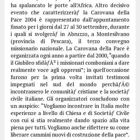
ha spalancato le porte all’Africa. Altro decisivo
evento che caratterizzeràƒ la Carovana della
Pace 2004 è rappresentato dall’appuntamento
fissato per i giorni dal 27 al 30 settembre, durante
i quali si svolgeràƒ in Abruzzo, a Montesilvano
(provincia di Pescara), il terzo convegno
missionario nazionale. La Carovana della Pace è
organizzata ogni anno a partire dal 2000, “quando
il Giubileo sfidàƒÂ² i missionari comboniani a dare
realmente voce agli oppressi”; in quell'occasione
furono per la prima volta invitati testimoni
impegnati nel sud del mondo perchàƒÂ©
incontrassero le comunitàƒ cristiane e la societàƒ
civile italiane. Gli organizzatori concludono con
un auspicio: “Vogliamo incontrare in Italia molte
esperienze a livello di Chiesa e di Societàƒ Civile
con cui si stia realmente dando spazio alla vita
piena per tutti. Vogliamo anche riflettere su come
liberare cammini nuovi di costruzione della pace”.