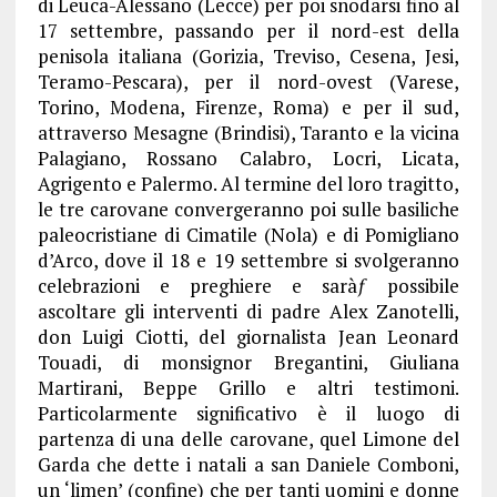
di Leuca-Alessano (Lecce) per poi snodarsi fino al
17 settembre, passando per il nord-est della
penisola italiana (Gorizia, Treviso, Cesena, Jesi,
Teramo-Pescara), per il nord-ovest (Varese,
Torino, Modena, Firenze, Roma) e per il sud,
attraverso Mesagne (Brindisi), Taranto e la vicina
Palagiano, Rossano Calabro, Locri, Licata,
Agrigento e Palermo. Al termine del loro tragitto,
le tre carovane convergeranno poi sulle basiliche
paleocristiane di Cimatile (Nola) e di Pomigliano
d’Arco, dove il 18 e 19 settembre si svolgeranno
celebrazioni e preghiere e saràƒ possibile
ascoltare gli interventi di padre Alex Zanotelli,
don Luigi Ciotti, del giornalista Jean Leonard
Touadi, di monsignor Bregantini, Giuliana
Martirani, Beppe Grillo e altri testimoni.
Particolarmente significativo è il luogo di
partenza di una delle carovane, quel Limone del
Garda che dette i natali a san Daniele Comboni,
un ‘limen’ (confine) che per tanti uomini e donne