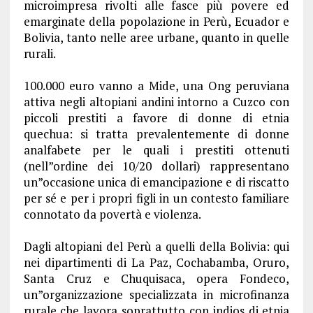
microimpresa rivolti alle fasce più povere ed
emarginate della popolazione in Perù, Ecuador e
Bolivia, tanto nelle aree urbane, quanto in quelle
rurali.
100.000 euro vanno a Mide, una Ong peruviana
attiva negli altopiani andini intorno a Cuzco con
piccoli prestiti a favore di donne di etnia
quechua: si tratta prevalentemente di donne
analfabete per le quali i prestiti ottenuti
(nell”ordine dei 10/20 dollari) rappresentano
un”occasione unica di emancipazione e di riscatto
per sé e per i propri figli in un contesto familiare
connotato da povertà e violenza.
Dagli altopiani del Perù a quelli della Bolivia: qui
nei dipartimenti di La Paz, Cochabamba, Oruro,
Santa Cruz e Chuquisaca, opera Fondeco,
un”organizzazione specializzata in microfinanza
rurale che lavora soprattutto con indios di etnia