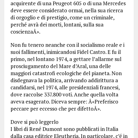
acquirente di una Peugeot 605 o di una Mercedes
deve essere considerato ormai, nella sua ricerca
di orgoglio e di prestigio, come un criminale,
perché avrà dei morti, lontani, sulla sua
coscienzaÂ».
Non fu tenero neanche con il socialismo reale e i
suoi fallimenti, inimicandosi Fidel Castro. E fu il
primo, nel lontano 1974, a gettare l’allarme sul
prosciugamento del Mare d’Aral, una delle
maggiori catastrofi ecologiche del pianeta. Non
disdegnava la politica, arrivando addirittura a
candidarsi, nel 1974, alle presidenziali francesi,
dove raccolse 337.800 voti. Anche quella volta
aveva esagerato. Diceva sempre: Â«Preferisco
peccare per eccesso che per difettoÂ».
Dove si può leggerlo
I libri di René Dumont sono pubblicati in Italia
dalla casa editrice Eleutheria. In particolare, c’é in