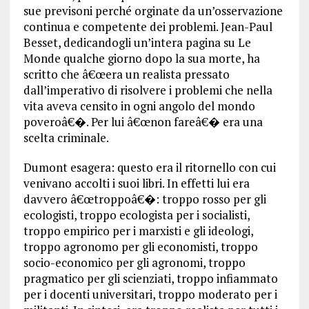
sue previsoni perché orginate da un’osservazione
continua e competente dei problemi. Jean-Paul
Besset, dedicandogli un’intera pagina su Le
Monde qualche giorno dopo la sua morte, ha
scritto che â€œera un realista pressato
dall’imperativo di risolvere i problemi che nella
vita aveva censito in ogni angolo del mondo
poveroâ€�. Per lui â€œnon fareâ€� era una
scelta criminale.
Dumont esagera: questo era il ritornello con cui
venivano accolti i suoi libri. In effetti lui era
davvero â€œtroppoâ€�: troppo rosso per gli
ecologisti, troppo ecologista per i socialisti,
troppo empirico per i marxisti e gli ideologi,
troppo agronomo per gli economisti, troppo
socio-economico per gli agronomi, troppo
pragmatico per gli scienziati, troppo infiammato
per i docenti universitari, troppo moderato per i