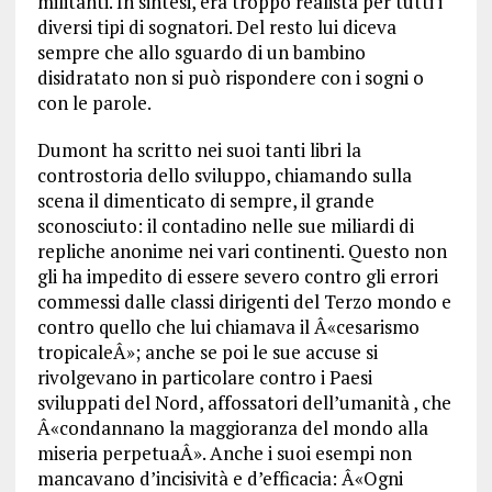
militanti. In sintesi, era troppo realista per tutti i
diversi tipi di sognatori. Del resto lui diceva
sempre che allo sguardo di un bambino
disidratato non si può rispondere con i sogni o
con le parole.
Dumont ha scritto nei suoi tanti libri la
controstoria dello sviluppo, chiamando sulla
scena il dimenticato di sempre, il grande
sconosciuto: il contadino nelle sue miliardi di
repliche anonime nei vari continenti. Questo non
gli ha impedito di essere severo contro gli errori
commessi dalle classi dirigenti del Terzo mondo e
contro quello che lui chiamava il Â«cesarismo
tropicaleÂ»; anche se poi le sue accuse si
rivolgevano in particolare contro i Paesi
sviluppati del Nord, affossatori dell’umanità , che
Â«condannano la maggioranza del mondo alla
miseria perpetuaÂ». Anche i suoi esempi non
mancavano d’incisività e d’efficacia: Â«Ogni