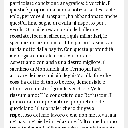
particolare condizione anagrafica: è vecchio. E
questa è proprio una buona notizia. La destra del
Polo, per voce di Gasparri, ha abbandonato anche
quest’ultimo segno di civiltà: il rispetto per i
vecchi. Ormai le restano solo le ballerine
scosciate, i seni al silicone, i quiz miliardari, le
speculazioni azionarie e i film porno trasmessi a
tarda notte dalla pay tv. Con questa profondità
ideologica e morale non si va lontano.
Aspettiamo con ansia una destra migliore. Il
sacrificio di Montanelli alle Termopili farà
arrivare dei persiani più degni?Ma alla fine che
cosa ha detto di tanto becero, demenziale e
offensivo il nostro “grande vecchio”? Ve lo
riassumiamo: “Ho conosciuto due Berlusconi. Il
primo era un imprenditore, proprietario del
quotidiano “Il Giornale” che io dirigevo,
rispettoso del mio lavoro e che non metteva mai
ne’ naso ne’ piede in redazione. l’altro me lo sono
trovato davanti, all’improvviso, completamente